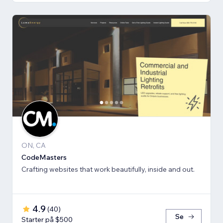
ON, CA
CodeMasters
Crafting websites that work beautifully, inside and out.
4.9
(
40
)
Se
Starter på $500