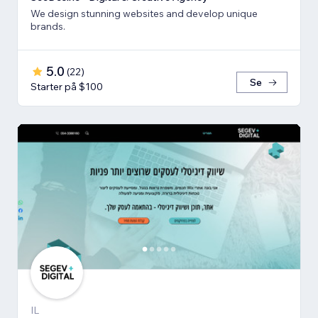
We design stunning websites and develop unique
brands.
5.0
(
22
)
Se
Starter på $100
IL