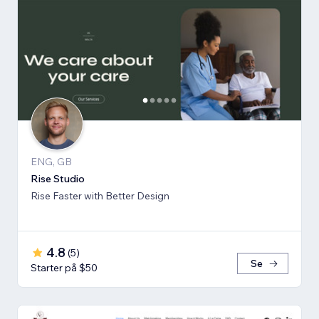
ENG, GB
Rise Studio
Rise Faster with Better Design
4.8
(
5
)
Se
Starter på $50