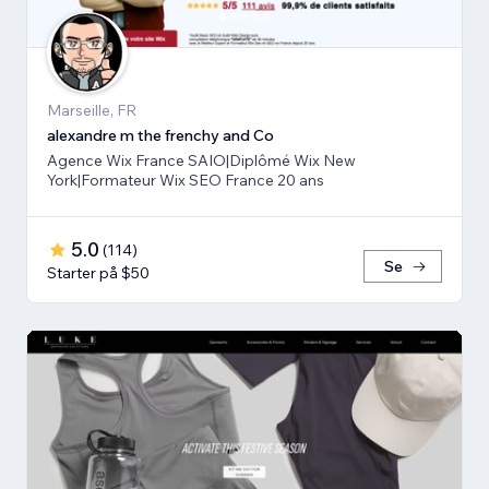
Marseille, FR
alexandre m the frenchy and Co
Agence Wix France SAIO|Diplômé Wix New
York|Formateur Wix SEO France 20 ans
5.0
(
114
)
Se
Starter på $50