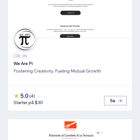
OR, IN
We Are Pi
Fostering Creativity, Fueling Mutual Growth
5.0
(
4
)
Se
Starter på $30