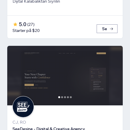
Dijital Kalabalıktan Sıyrılın
5.0
(
27
)
Se
Starter på $20
CJ, RO
SeeDesine - Digital & Creative Agency