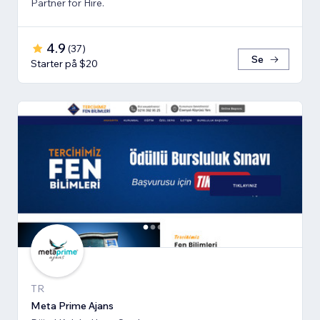
Partner for Hire.
4.9
(
37
)
Se
Starter på $20
TR
Meta Prime Ajans