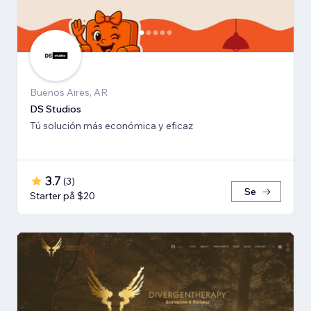
Buenos Aires, AR
DS Studios
Tú solución más económica y eficaz
3.7
(
3
)
Se
Starter på $20