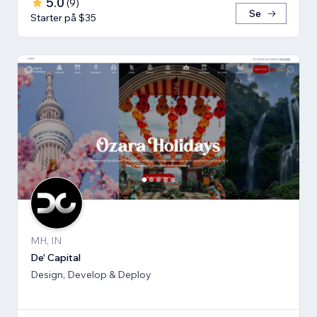
5.0
(
9
)
Se
Starter på $35
MH, IN
De' Capital
Design, Develop & Deploy