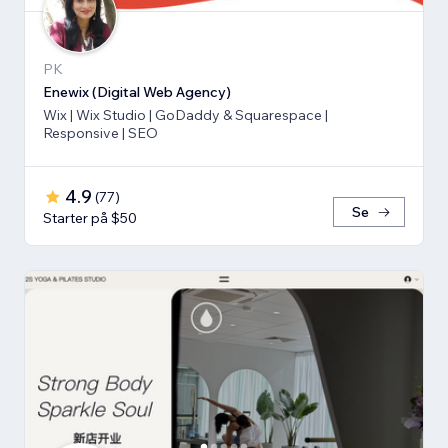
PK
Enewix (Digital Web Agency)
Wix | Wix Studio | GoDaddy & Squarespace |
Responsive | SEO
4.9
(
77
)
Se
Starter på $50