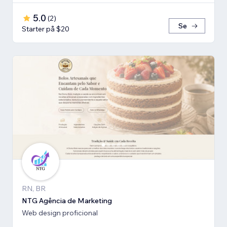
5.0
(
2
)
Se
Starter på $20
RN, BR
NTG Agência de Marketing
Web design proficional