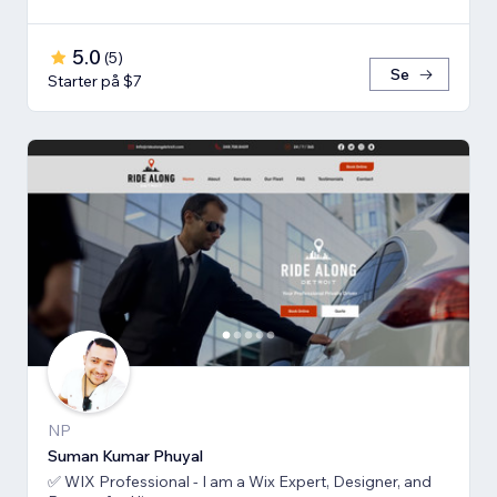
5.0
(
5
)
Se
Starter på $7
NP
Suman Kumar Phuyal
✅ WIX Professional - I am a Wix Expert, Designer, and