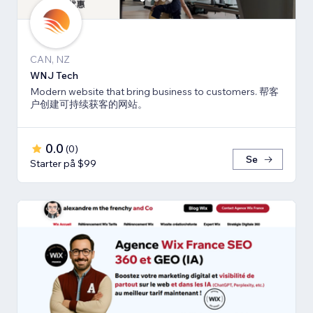
CAN, NZ
WNJ Tech
Modern website that bring business to customers. 帮客
户创建可持续获客的网站。
0.0
(
0
)
Se
Starter på $99