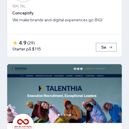
NH, NL
Conceptify
We make brands and digital experiences go BIG!
4.9
(
29
)
Se
Starter på $115