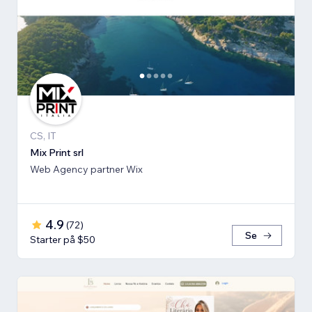
CS, IT
Mix Print srl
Web Agency partner Wix
4.9
(
72
)
Se
Starter på $50