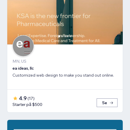
MN, US
ea ideas, llc
Customized web design to make you stand out online.
4.9
(
17
)
Se
Starter på $500