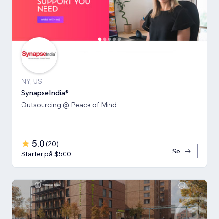
NY, US
SynapseIndia®
Outsourcing @ Peace of Mind
5.0
(
20
)
Se
Starter på $500