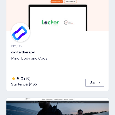
NY, US
digitaltherapy
Mind, Body and Code
5.0
(
19
)
Se
Starter på $185