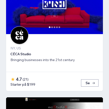
NY, US
CÉCA Studio
Bringing businesses into the 21st century
4.7
(
21
)
Se
Starter på $199