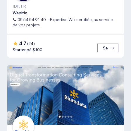
IDF, FR
Wapitix
📞 05 54 54 91 40 – Expertise Wix certifiée, au service
de vos projets.
4.7
(
24
)
Se
Starter på $100