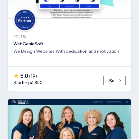
NY, US
WebGenieSoft
We Design Websites With dedication and motivation
5.0
(
19
)
Se
Starter på $50