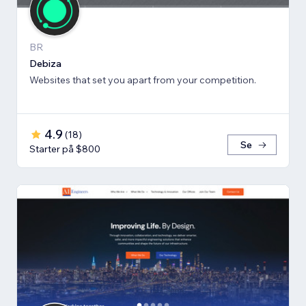
BR
Debiza
Websites that set you apart from your competition.
4.9
(
18
)
Se
Starter på $800