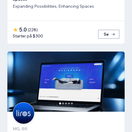
Expanding Possibilities, Enhancing Spaces
5.0
(
228
)
Se
Starter på $300
MG, BR