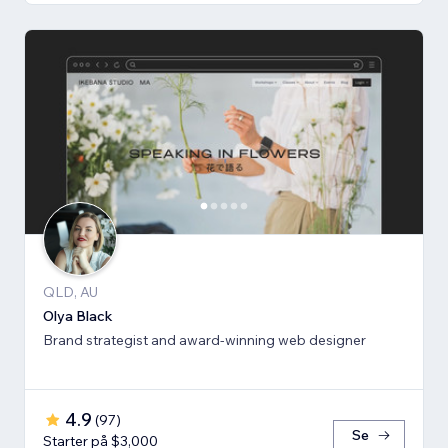
QLD, AU
Olya Black
Brand strategist and award-winning web designer
4.9
(
97
)
Se
Starter på $3,000