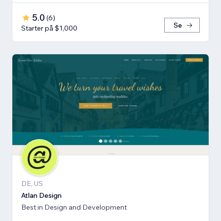
5.0
(
6
)
Se
Starter på $1,000
DE, US
Atlan Design
Best in Design and Development