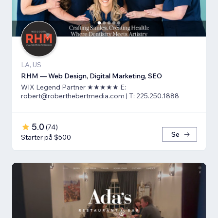
LA, US
RHM — Web Design, Digital Marketing, SEO
WIX Legend Partner ★★★★★ E:
robert@roberthebertmedia.com | T: 225.250.1888
5.0
(
74
)
Se
Starter på $500