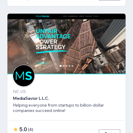
NE, US
MediaSavior L.L.C.
Helping everyone from startups to billion-dollar
companies succeed online!
5.0
(
4
)