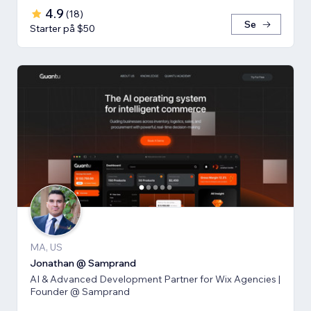
4.9
(
18
)
Se
Starter på $50
MA, US
Jonathan @ Samprand
AI & Advanced Development Partner for Wix Agencies |
Founder @ Samprand