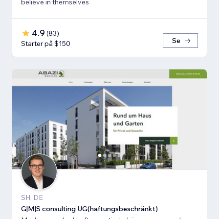
believe in themselves
4.9
(
83
)
Se
Starter på $150
SH, DE
G|M|S consulting UG(haftungsbeschränkt)