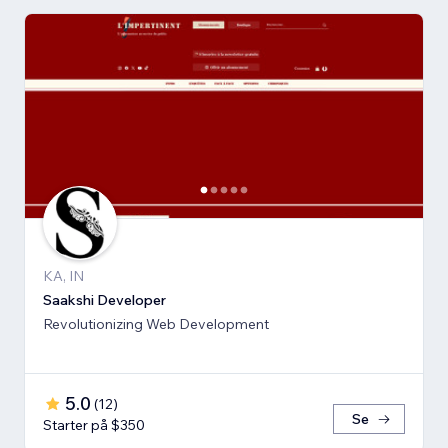
KA, IN
Saakshi Developer
Revolutionizing Web Development
5.0
(
12
)
Se
Starter på $350