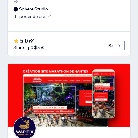
ES
⬤ Sphere Studio
"El poder de crear"
5.0
(
9
)
Se
Starter på $750