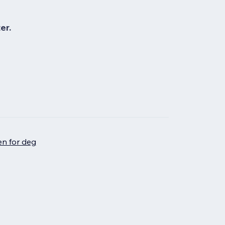
er.
en for deg