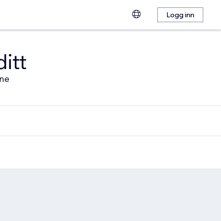
Logg inn
ditt
ine