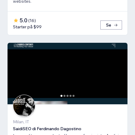
websites.
5.0
(
16
)
Se
Starter på $99
Milan, IT
SaidiSEO di Ferdinando Dagostino