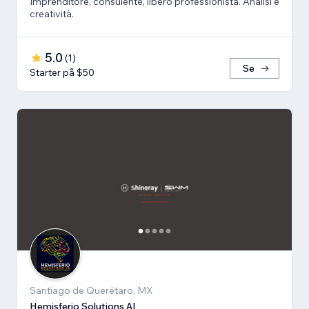
Imprenditore, consulente, libero professionista. Analisi e
creatività.
5.0
(
1
)
Se
Starter på $50
Santiago de Querétaro, MX
Hemisferio Solutions AI