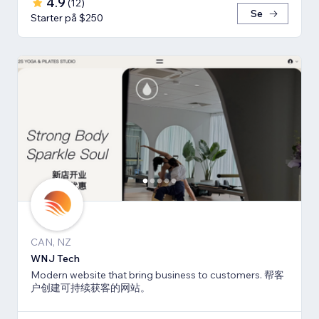
4.9
(
12
)
Se
Starter på $250
CAN, NZ
WNJ Tech
Modern website that bring business to customers. 帮客
户创建可持续获客的网站。