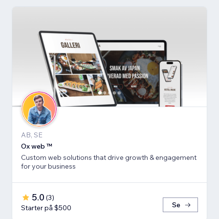
AB, SE
Ox web ™
Custom web solutions that drive growth & engagement
for your business
5.0
(
3
)
Se
Starter på $500