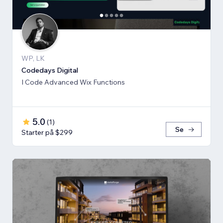
WP, LK
Codedays Digital
I Code Advanced Wix Functions
5.0
(
1
)
Se
Starter på $299