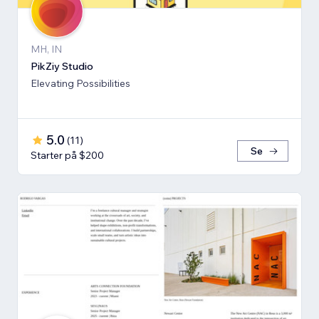
MH, IN
PikZiy Studio
Elevating Possibilities
5.0
(
11
)
Se
Starter på $200