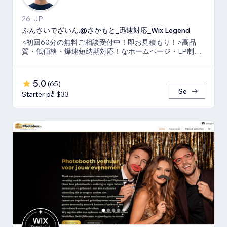
26, JP
ふんさいでざいん.@さかもと_迅速対応_Wix Legend
<初回60分の無料ご相談受付中！即お見積もり！>高品
質・低価格・爆速短納期対応！なホームページ・LP制作
ならお任せ下さい！真心いっぱいで向き合います！
5.0
(
65
)
Se
Starter på $33