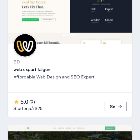
BD
web expart falgun
Affordable Web Design and SEO Expert
5.0
(
9
)
Se
Starter på $25