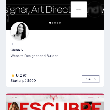
IT
Olena S
Website Designer and Builder
0.0
(
0
)
Se
Starter på $500