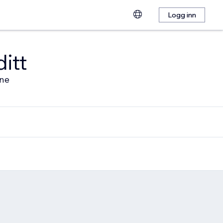
Logg inn
ditt
ine