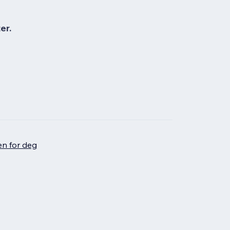
er.
en for deg