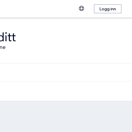
Logg inn
ditt
ine