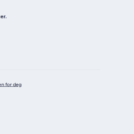
er.
en for deg