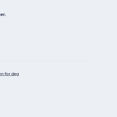
er.
en for deg