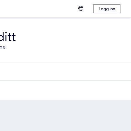
Logg inn
ditt
ine