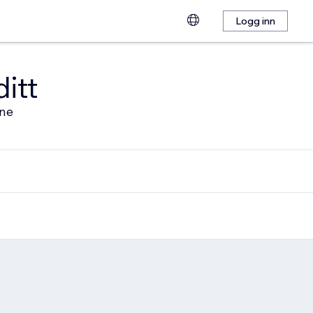
Logg inn
ditt
ine