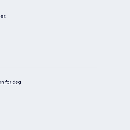
er.
en for deg