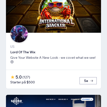
US
Lord Of The Wix
Give Your Website A New Look - we covet what we see!
😍
5.0
(
127
)
Se
Starter på $500