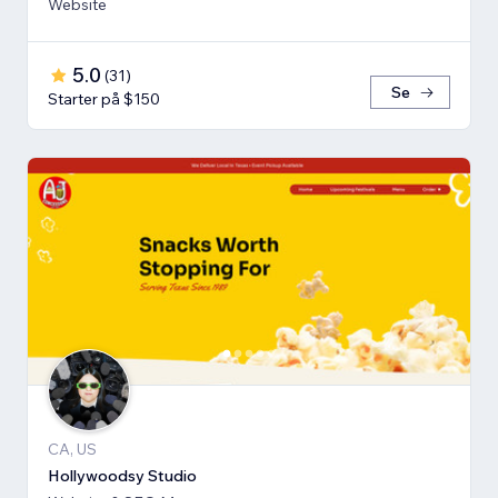
Website
5.0
(
31
)
Se
Starter på $150
CA, US
Hollywoodsy Studio