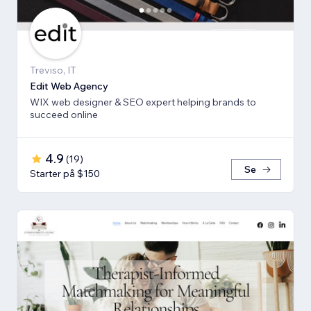
Treviso, IT
Edit Web Agency
WIX web designer & SEO expert helping brands to
succeed online
4.9
(
19
)
Se
Starter på $150