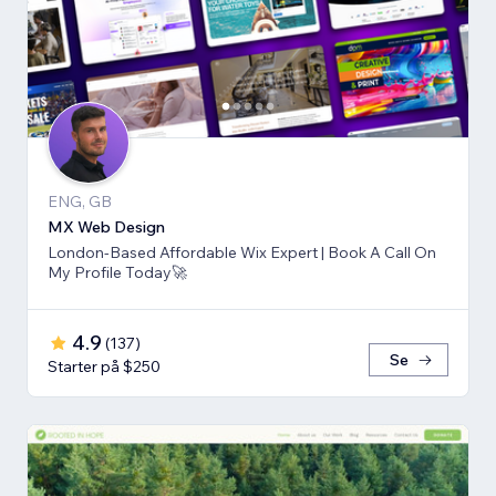
ENG, GB
MX Web Design
London-Based Affordable Wix Expert | Book A Call On
My Profile Today🚀
4.9
(
137
)
Se
Starter på $250