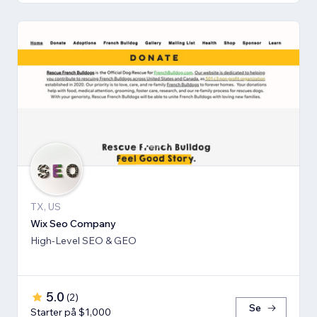
TX, US
Wix Seo Company
High-Level SEO & GEO
5.0
(
2
)
Se
Starter på $1,000