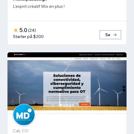
L'esprit créatif Wix en plus !
5.0
(
24
)
Se
Starter på $200
Cali, CO