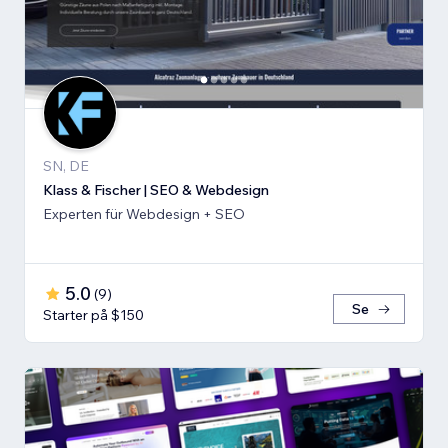
SN, DE
Klass & Fischer | SEO & Webdesign
Experten für Webdesign + SEO
5.0
(
9
)
Se
Starter på $150