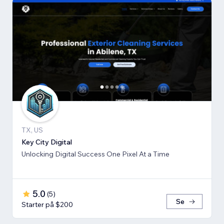
TX, US
Key City Digital
Unlocking Digital Success One Pixel At a Time
5.0
(
5
)
Se
Starter på $200