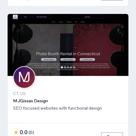
CT, US
MJGissas Design
SEO focused websites with functional design
0.0
(
0
)