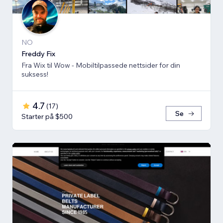
NO
Freddy Fix
Fra Wix til Wow - Mobiltilpassede nettsider for din
suksess!
4.7
(
17
)
Se
Starter på $500