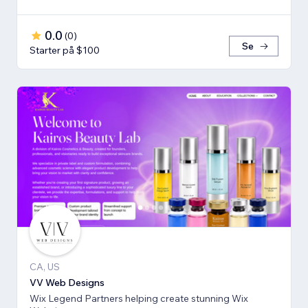
0.0
(
0
)
Se
Starter på $100
CA, US
VV Web Designs
Wix Legend Partners helping create stunning Wix