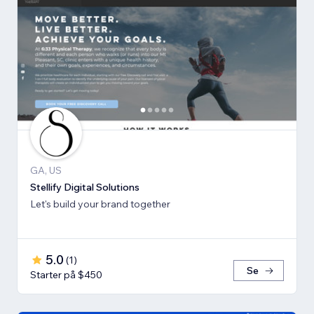
GA, US
Stellify Digital Solutions
Let's build your brand together
5.0
(
1
)
Se
Starter på $450