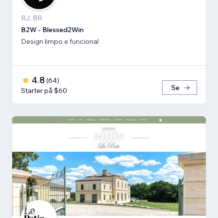
RJ, BR
B2W - Blessed2Win
Design limpo e funcional
4.8
(
64
)
Se
Starter på $60