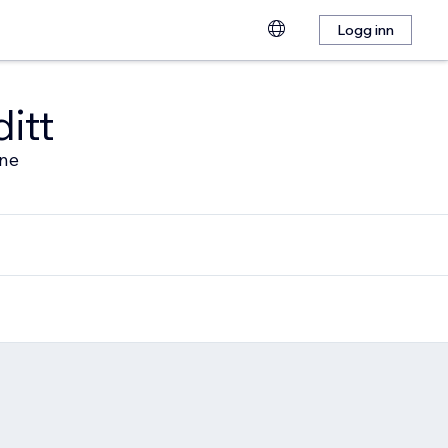
Logg inn
ditt
ine