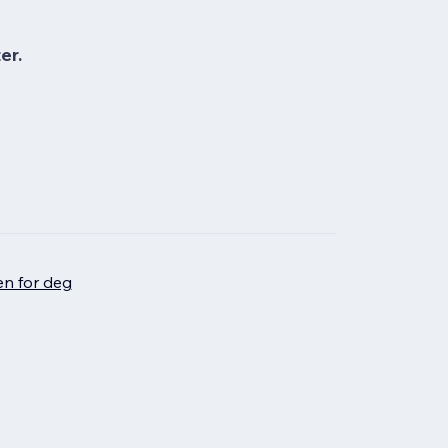
er.
en for deg