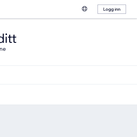
Logg inn
ditt
ine