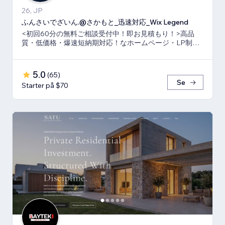
26, JP
ふんさいでざいん.@さかもと_迅速対応_Wix Legend
<初回60分の無料ご相談受付中！即お見積もり！>高品
質・低価格・爆速短納期対応！なホームページ・LP制作
ならお任せ下さい！真心いっぱいで向き合います！
5.0
(
65
)
Se
Starter på $70