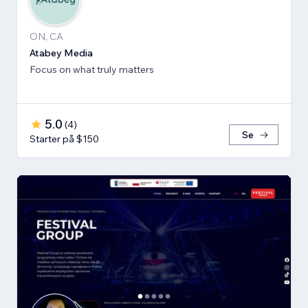
ON, CA
Atabey Media
Focus on what truly matters
5.0
(
4
)
Se
Starter på $150