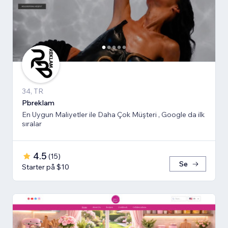
34, TR
Pbreklam
En Uygun Maliyetler ile Daha Çok Müşteri , Google da ilk
sıralar
4.5
(
15
)
Se
Starter på $10