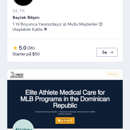
34, TR
Baytek Bilişim
1 Yıl Boyunca Yanınızdayız 🤝 Mutlu Müşteriler 😊
Ulaşılabilir Kalite 🌟
5.0
(
36
)
Se
Starter på $50