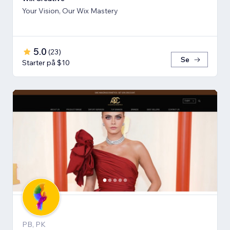
Your Vision, Our Wix Mastery
5.0
(
23
)
Se
Starter på $10
PB, PK