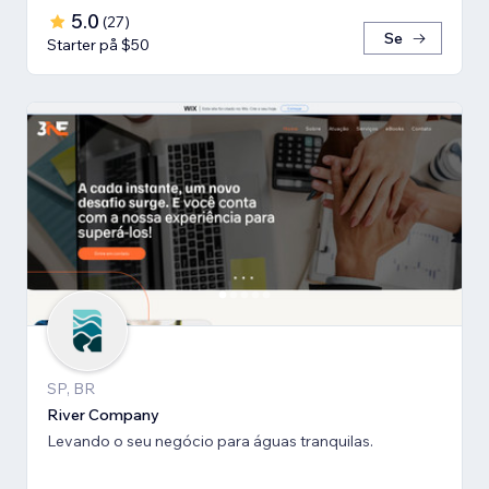
5.0
(
27
)
Se
Starter på $50
SP, BR
River Company
Levando o seu negócio para águas tranquilas.