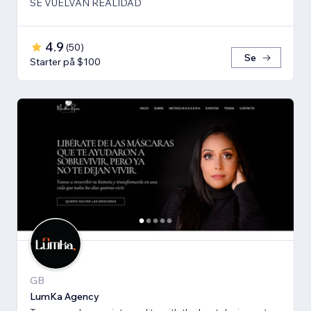
SE VUELVAN REALIDAD
4.9
(
50
)
Se
Starter på $100
GB
LumKa Agency