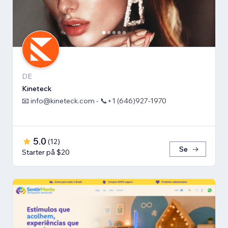
DE
Kineteck
📧 info@kineteck.com - 📞+1 (646)927-1970
5.0
(
12
)
Se
Starter på $20