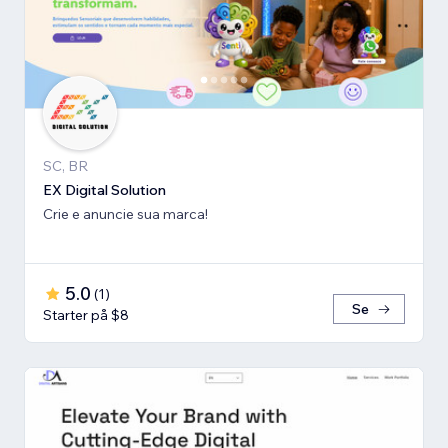
SC, BR
EX Digital Solution
Crie e anuncie sua marca!
5.0
(
1
)
Se
Starter på $8