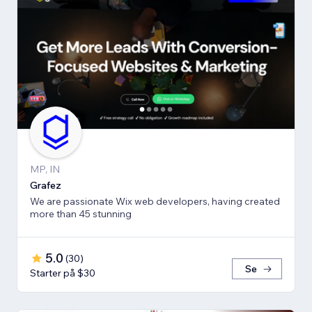
MP, IN
Grafez
We are passionate Wix web developers, having created
more than 45 stunning
5.0
(
30
)
Se
Starter på $30