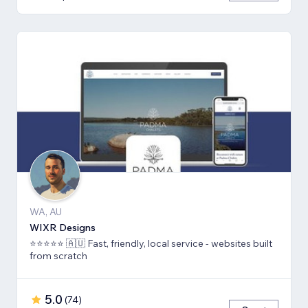
WA, AU
WIXR Designs
⭐️⭐️⭐️⭐️⭐️ 🇦🇺 Fast, friendly, local service - websites built
from scratch
5.0
(
74
)