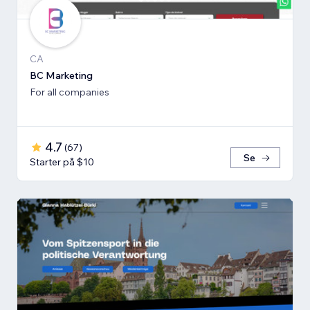
CA
BC Marketing
For all companies
4.7
(
67
)
Se
Starter på $10