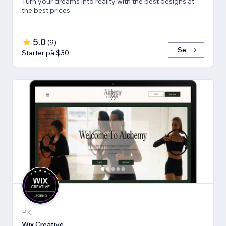
Turn your dreams into reality with the best designs at
the best prices.
5.0
(
9
)
Se
Starter på $30
PK
Wix Creative