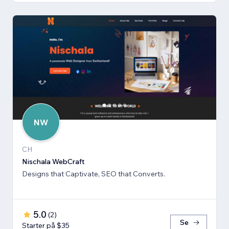
NW
CH
Nischala WebCraft
Designs that Captivate, SEO that Converts.
5.0
(
2
)
Se
Starter på $35