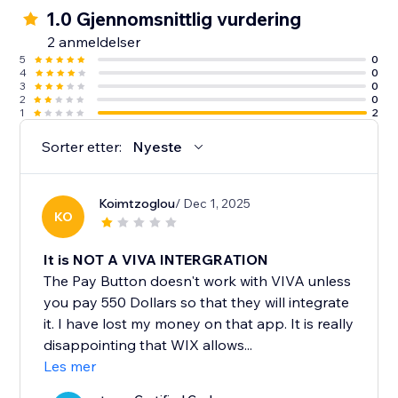
1.0 Gjennomsnittlig vurdering
2 anmeldelser
5
0
4
0
3
0
2
0
1
2
Sorter etter:
Nyeste
Koimtzoglou
/ Dec 1, 2025
KO
It is NOT A VIVA INTERGRATION
The Pay Button doesn't work with VIVA unless
you pay 550 Dollars so that they will integrate
it. I have lost my money on that app. It is really
disappointing that WIX allows...
Les mer