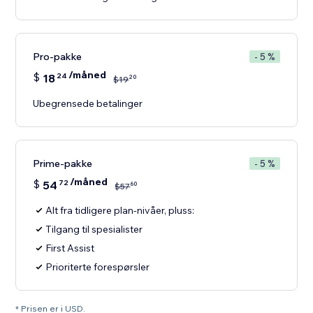
Pro-pakke
- 5 %
/måned
$
18
24
20
$
19
Ubegrensede betalinger
Prime-pakke
- 5 %
/måned
$
54
72
60
$
57
Alt fra tidligere plan-nivåer, pluss:
Tilgang til spesialister
First Assist
Prioriterte forespørsler
* Prisen er i USD.