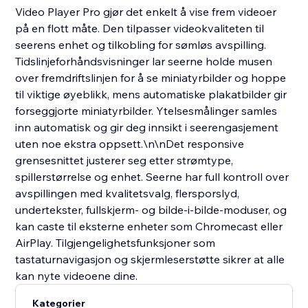
Video Player Pro gjør det enkelt å vise frem videoer
på en flott måte. Den tilpasser videokvaliteten til
seerens enhet og tilkobling for sømløs avspilling.
Tidslinjeforhåndsvisninger lar seerne holde musen
over fremdriftslinjen for å se miniatyrbilder og hoppe
til viktige øyeblikk, mens automatiske plakatbilder gir
forseggjorte miniatyrbilder. Ytelsesmålinger samles
inn automatisk og gir deg innsikt i seerengasjement
uten noe ekstra oppsett.\n\nDet responsive
grensesnittet justerer seg etter strømtype,
spillerstørrelse og enhet. Seerne har full kontroll over
avspillingen med kvalitetsvalg, flersporslyd,
undertekster, fullskjerm- og bilde-i-bilde-moduser, og
kan caste til eksterne enheter som Chromecast eller
AirPlay. Tilgjengelighetsfunksjoner som
tastaturnavigasjon og skjermleserstøtte sikrer at alle
kan nyte videoene dine.
Kategorier