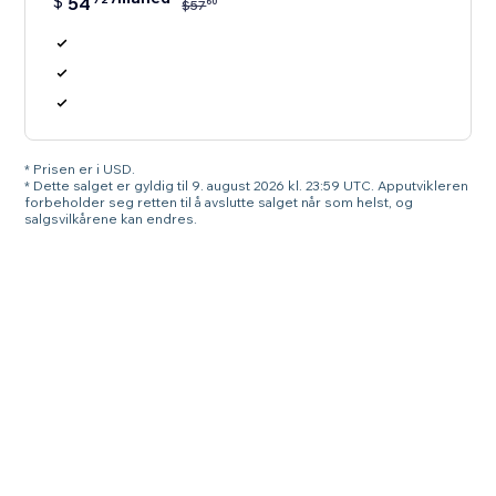
$
54
60
$
57
* Prisen er i USD.
* Dette salget er gyldig til 9. august 2026 kl. 23:59 UTC. Apputvikleren
forbeholder seg retten til å avslutte salget når som helst, og
salgsvilkårene kan endres.