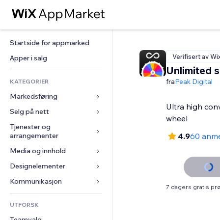
Startside for appmarked
Verifisert av Wi
Apper i salg
Unlimited s
fra
Peak Digital
KATEGORIER
Markedsføring
Ultra high co
Selg på nett
Annonser
wheel
Mobil
Tjenester og 
Apper for butikker
arrangementer
4.9
60 anme
Analyser
Frakt og levering
Media og innhold
Hoteller
Sosiale medier
Selg-knapper
Arrangementer
Designelementer
Galleri
SEO
Nettkurs
Restauranter
Musikk
Engasjement
Kart og navigasjon
Kommunikasjon 
On-demand-utskrift
7 dagers gratis p
Eiendom
Podkaster
Nettstedsoppføringer
Personvern og sikkerhet
Regnskap
Skjemaer
UTFORSK
Bookinger
Fotografi
E-post
Klokke
Kuponger og fordelsprogram
Blogg
Teamvalg