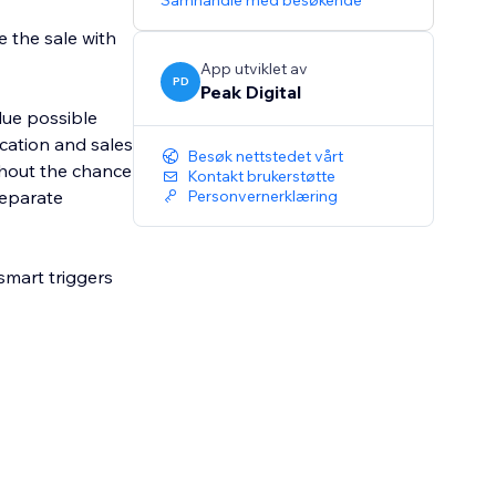
Samhandle med besøkende
e the sale with
App utviklet av
PD
Peak Digital
lue possible
ication and sales
Besøk nettstedet vårt
thout the chance
Kontakt brukerstøtte
separate
Personvernerklæring
smart triggers