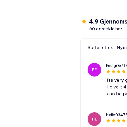
- Various smart trigge
- Static coupons or a
4.9 Gjennomsn
60 anmeldelser
Sorter etter:
Nye
Feelgr8r
/ 
FE
Its very 
I give it
can be pa
Hello0347
HE