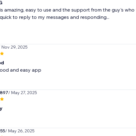
G
is amazing, easy to use and the support from the guy's who
quick to reply to my messages and responding...
/ Nov 29, 2025
od
 good and easy app
1897
/ May 27, 2025
y
55
/ May 26, 2025