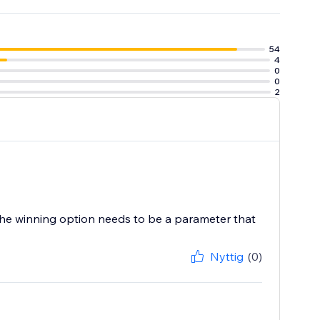
54
4
0
0
2
e. The winning option needs to be a parameter that
Nyttig
(0)