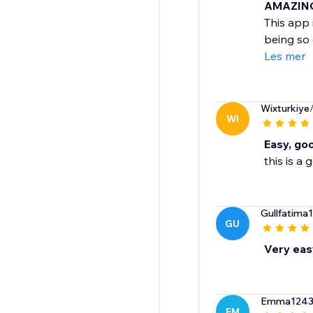
AMAZIN
This app 
being so 
Les mer
Wixturkiye
WI
Easy, go
this is a
Gullfatima
GU
Very eas
Emma1243
EM