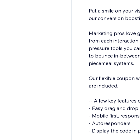
Put a smile on your vi
our conversion boost
Marketing pros love 
from each interaction 
pressure tools you can
to bounce in-between.
piecemeal systems.
Our flexible coupon wh
are included.
-- A few key features 
- Easy drag and drop 
- Mobile first, respon
- Autoresponders
- Display the code in 
- URL targeting and e