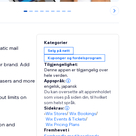
0
1
2
3
4
5
6
7
8
Kategorier
atic mail
Selg på nett
Kuponger og fordelsprogram
ur brand. Add
Tilgjengelighet:
Denne appen er tilgjengelig over
hele verden.
easers and more
Appspråk:
engelsk
,
japansk
Du kan oversette alt appinnholdet
ut limits on
som vises på siden din, til hvilket
som helst språk.
Sidekrav:
-
Wix Stores
/
Wix Bookings
/
Wix Events & Tickets
/
ion and
Wix Pricing Plans
Fremhevet i