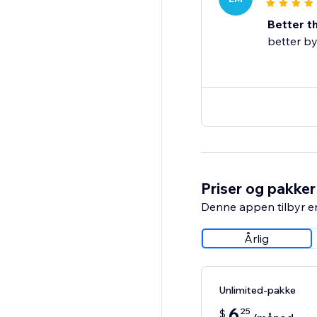
Better t
better by
Priser og pakker
Denne appen tilbyr e
Årlig
Unlimited-pakke
6
25
$