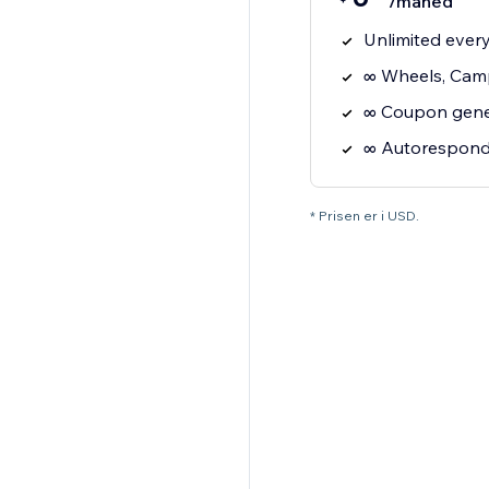
/måned
Unlimited ever
∞ Wheels, Cam
∞ Coupon gene
∞ Autorespond
* Prisen er i USD.