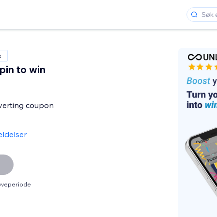
x
pin to win
nverting coupon
ldelser
røveperiode