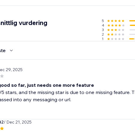
rs such as scroll depth and exit intent / exit popup.
uto one time coupon generation.
5
ittlig vurdering
4
3
2
1
ste
Dec 29, 2025
good so far, just needs one more feature
 4/5 stars, and the missing star is due to one missing featur
ssed into any messaging or url.
82
/ Dec 21, 2025