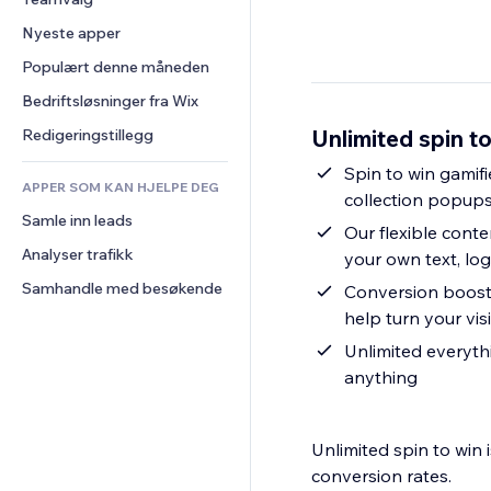
Video
Konvertering
Sidemaler
Lagerløsninger
Avstemninger
Nyeste apper
PDF
Bildeeffekter
Dropshipping
Chat
Fildeling
Populært denne måneden
Knapper og menyer
Priser og abonnement
Kommentarer
Nyheter
Bannere og merker
Folkefinansiering
Bedriftsløsninger fra Wix
Telefon
Innholdstjenester
Kalkulatorer
Mat og drikke
Samfunn
Unlimited spin to
Redigeringstillegg
Teksteffekter
Søk
Anmeldelser og 
Spin to win gamif
tilbakemeldinger
APPER SOM KAN HJELPE DEG
Vær
collection popup
CRM
Samle inn leads
Diagrammer og tabeller
Our flexible cont
Analyser trafikk
your own text, lo
Samhandle med besøkende
Conversion booste
help turn your vis
Unlimited everyth
anything
Unlimited spin to win
conversion rates.