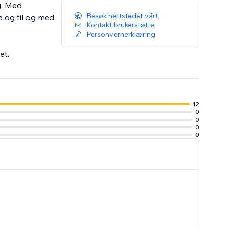
g. Med
Besøk nettstedet vårt
e og til og med
Kontakt brukerstøtte
Personvernerklæring
et.
12
0
0
0
0