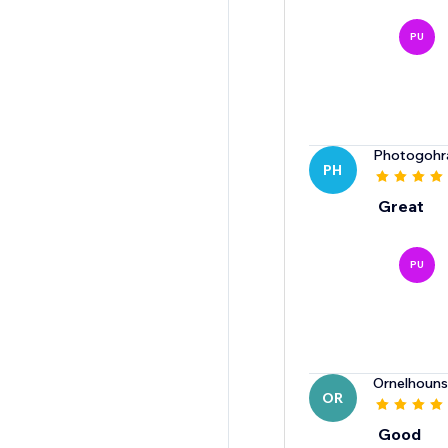
PU
Photogohr
PH
Great
PU
Ornelhoun
OR
Good