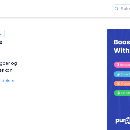
x
e
logoer og
erikon
ldelser