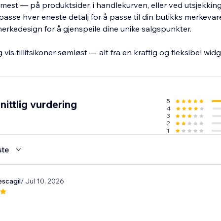
 mest — på produktsider, i handlekurven, eller ved utsjekkin
ilpasse hver eneste detalj for å passe til din butikks merkevar
erkedesign for å gjenspeile dine unike salgspunkter.
 vis tillitsikoner sømløst — alt fra en kraftig og fleksibel widg
5
ittlig vurdering
4
3
2
1
ste
escagil
/ Jul 10, 2026