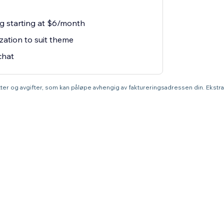
ng starting at $6/month
zation to suit theme
chat
atter og avgifter, som kan påløpe avhengig av faktureringsadressen din. Ekstr