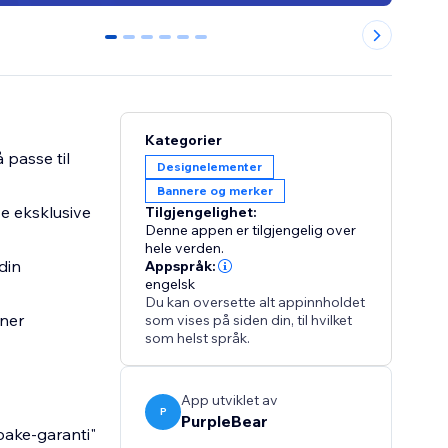
0
1
2
3
4
5
Kategorier
 passe til
Designelementer
Bannere og merker
ve eksklusive
Tilgjengelighet:
Denne appen er tilgjengelig over
hele verden.
din
Appspråk:
engelsk
Du kan oversette alt appinnholdet
oner
som vises på siden din, til hvilket
som helst språk.
App utviklet av
P
PurpleBear
lbake-garanti"