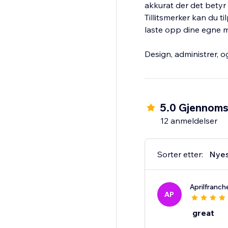
akkurat der det betyr
Tillitsmerker kan du t
laste opp dine egne m
Design, administrer, og
5.0 Gjennomsn
12 anmeldelser
Sorter etter:
Nye
Aprilfranch
AP
great