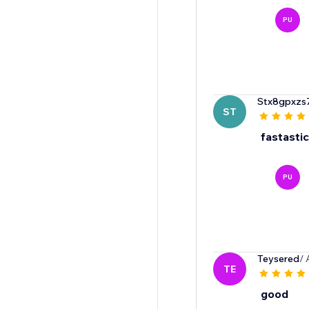
PU
Stx8gpxzs
ST
fastastic
PU
Teysered
/ 
TE
good