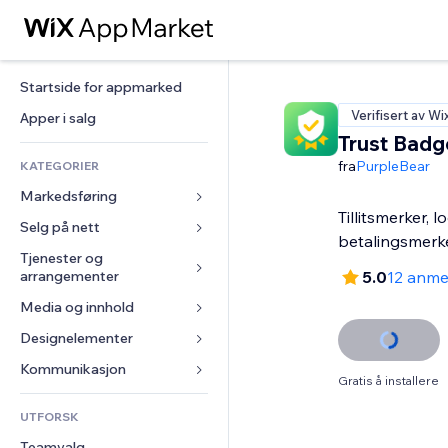
Startside for appmarked
Verifisert av Wi
Apper i salg
Trust Badg
fra
PurpleBear
KATEGORIER
Markedsføring
Tillitsmerker, 
Selg på nett
Annonser
betalingsmerk
Mobil
Tjenester og 
Apper for butikker
arrangementer
5.0
12 anme
Analyser
Frakt og levering
Media og innhold
Hoteller
Sosiale medier
Selg-knapper
Arrangementer
Designelementer
Galleri
SEO
Nettkurs
Restauranter
Musikk
Engasjement
Kart og navigasjon
Kommunikasjon 
On-demand-utskrift
Gratis å installere
Eiendom
Podkaster
Nettstedsoppføringer
Personvern og sikkerhet
Regnskap
Skjemaer
UTFORSK
Bookinger
Fotografi
E-post
Klokke
Kuponger og fordelsprogram
Blogg
Teamvalg