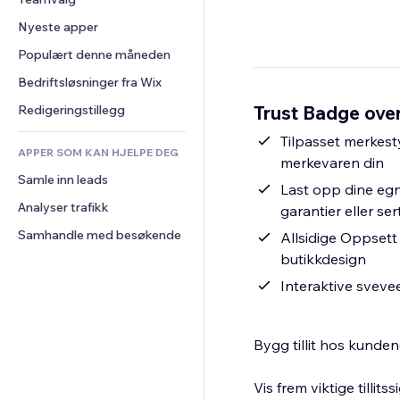
Video
Konvertering
Sidemaler
Lagerløsninger
Avstemninger
Nyeste apper
PDF
Bildeeffekter
Dropshipping
Chat
Fildeling
Populært denne måneden
Knapper og menyer
Priser og abonnement
Kommentarer
Nyheter
Bannere og merker
Folkefinansiering
Bedriftsløsninger fra Wix
Telefon
Innholdstjenester
Kalkulatorer
Mat og drikke
Samfunn
Trust Badge over
Redigeringstillegg
Teksteffekter
Søk
Anmeldelser og 
Tilpasset merkesty
tilbakemeldinger
APPER SOM KAN HJELPE DEG
Vær
merkevaren din
CRM
Samle inn leads
Diagrammer og tabeller
Last opp dine egn
Analyser trafikk
garantier eller sert
Samhandle med besøkende
Allsidige Oppsett 
butikkdesign
Interaktive sveve
Bygg tillit hos kunden
Vis frem viktige tillit