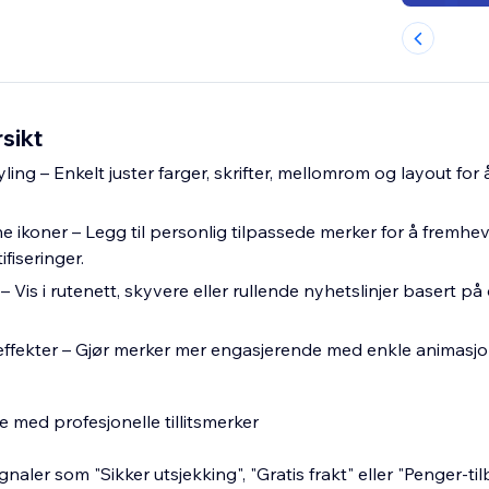
sikt
ling – Enkelt juster farger, skrifter, mellomrom og layout for å
e ikoner – Legg til personlig tilpassede merker for å fremhe
ifiseringer.
– Vis i rutenett, skyvere eller rullende nyhetslinjer basert på 
effekter – Gjør merker mer engasjerende med enkle animasj
e med profesjonelle tillitsmerker
ssignaler som "Sikker utsjekking", "Gratis frakt" eller "Penger-ti