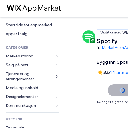
Startside for appmarked
Verifisert av Wi
Apper i salg
Spotify
fra
MarketPushA
KATEGORIER
Markedsføring
Bygg inn Spotif
Selg på nett
Annonser
3.5
14 anme
Mobil
Tjenester og 
Apper for butikker
arrangementer
Analyser
Frakt og levering
Media og innhold
Hoteller
Sosiale medier
Selg-knapper
Arrangementer
Designelementer
Galleri
SEO
Nettkurs
14 dagers gratis 
Restauranter
Musikk
Engasjement
Kart og navigasjon
Kommunikasjon 
On-demand-utskrift
Eiendom
Podkaster
Nettstedsoppføringer
Personvern og sikkerhet
Regnskap
Skjemaer
UTFORSK
Bookinger
Fotografi
E-post
Klokke
Kuponger og fordelsprogram
Blogg
Teamvalg