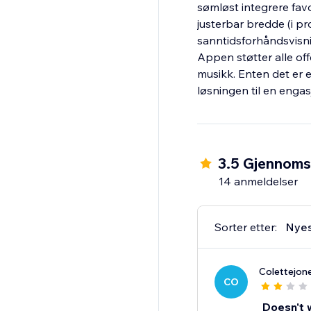
sømløst integrere favo
justerbar bredde (i pr
sanntidsforhåndsvisni
Appen støtter alle off
musikk. Enten det er e
løsningen til en engas
3.5 Gjennomsn
14 anmeldelser
Sorter etter:
Nye
Colettejon
CO
Doesn't 