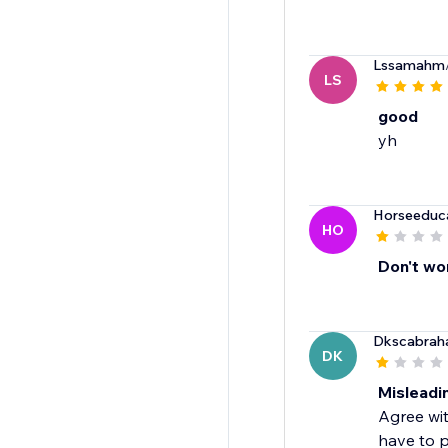
Lssamahm
LS
good
yh
Horseeduc
HO
Don't wo
Dkscabrah
DK
Misleadi
Agree wit
have to p