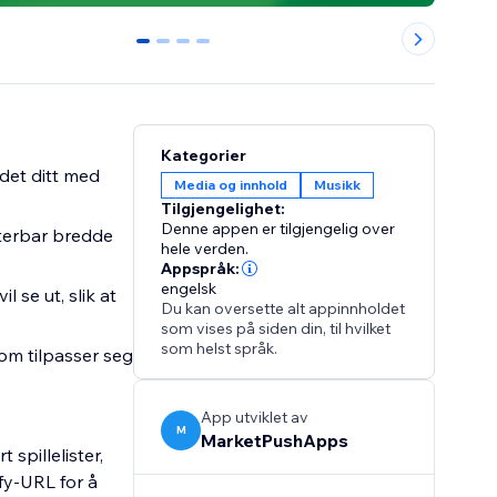
0
1
2
3
Kategorier
edet ditt med
Media og innhold
Musikk
Tilgjengelighet:
Denne appen er tilgjengelig over
terbar bredde
hele verden.
Appspråk:
engelsk
 se ut, slik at
Du kan oversette alt appinnholdet
som vises på siden din, til hvilket
som helst språk.
om tilpasser seg
App utviklet av
M
MarketPushApps
spillelister,
ify-URL for å