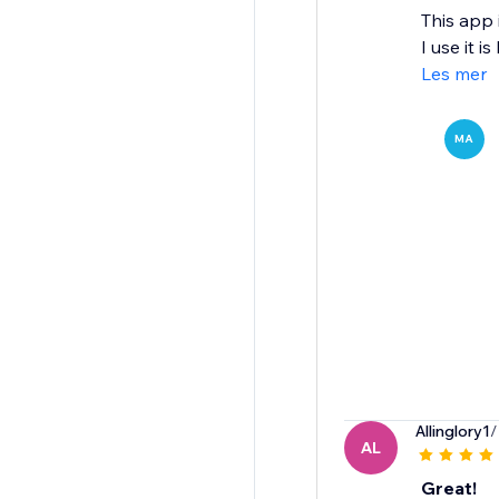
This app 
I use it i
Les mer
MA
Allinglory1
/
AL
Great!