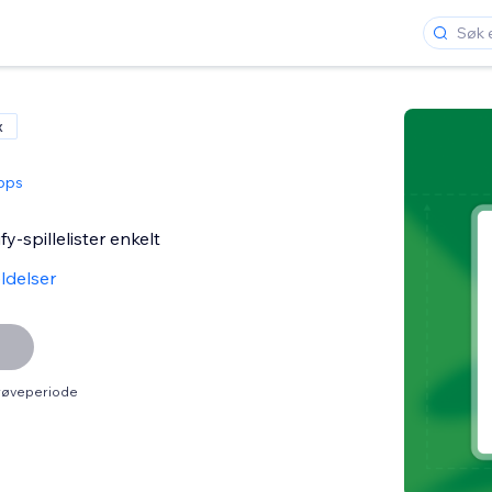
x
pps
y-spillelister enkelt
ldelser
prøveperiode