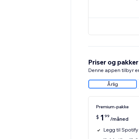
Priser og pakker
Denne appen tilbyr e
Årlig
Premium-pakke
1
99
$
/måned
Legg til Spotify