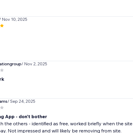
/ Nov 10, 2025
ationgroup
/ Nov 2, 2025
rk
ams
/ Sep 24, 2025
ng App - don't bother
h the others - identified as free, worked briefly when the si
ay. Not impressed and will likely be removing from site.