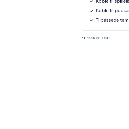
Koble til spille
Koble til podcas
Tilpassede tema
* Prisen er i USD.