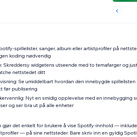
otify-spillelister, sanger, album eller artistprofiler på nettst
gen koding nødvendig
n: Skreddersy widgetens utseende med to temafarger og jus
tche nettstedet ditt
sning: Se umiddelbart hvordan den innebygde spillelisten vil
t før publisering
ervennlig: Nyt en smidig opplevelse med en innebygging s
lser og ser bra ut på alle enheter
ør det enkelt for brukere å vise Spotify-innhold — inkludert 
tprofiler — på sine nettsteder. Bare skriv inn en gyldig Spot