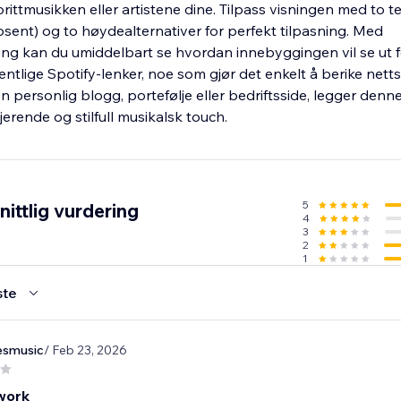
rittmusikken eller artistene dine. Tilpass visningen med to t
osent) og to høydealternativer for perfekt tilpasning. Med
ng kan du umiddelbart se hvordan innebyggingen vil se ut fø
entlige Spotify-lenker, noe som gjør det enkelt å berike nett
n personlig blogg, portefølje eller bedriftsside, legger den
jerende og stilfull musikalsk touch.
5
ittlig vurdering
4
3
2
1
ste
esmusic
/ Feb 23, 2026
work