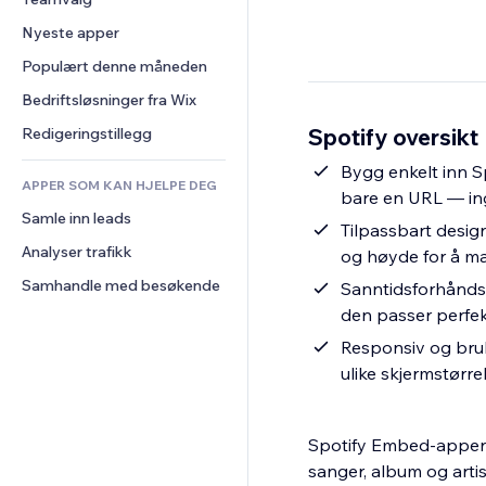
Video
Konvertering
Sidemaler
Lagerløsninger
Avstemninger
Nyeste apper
PDF
Bildeeffekter
Dropshipping
Chat
Fildeling
Populært denne måneden
Knapper og menyer
Priser og abonnement
Kommentarer
Nyheter
Bannere og merker
Folkefinansiering
Bedriftsløsninger fra Wix
Telefon
Innholdstjenester
Kalkulatorer
Mat og drikke
Samfunn
Spotify oversikt
Redigeringstillegg
Teksteffekter
Søk
Anmeldelser og 
Bygg enkelt inn Sp
tilbakemeldinger
APPER SOM KAN HJELPE DEG
Vær
bare en URL — in
CRM
Samle inn leads
Diagrammer og tabeller
Tilpassbart desig
Analyser trafikk
og høyde for å ma
Samhandle med besøkende
Sanntidsforhåndsvi
den passer perfek
Responsiv og bruk
ulike skjermstørre
Spotify Embed-appen gj
sanger, album og artis