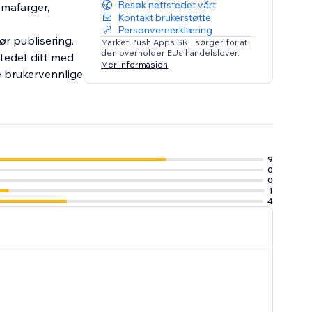
Besøk nettstedet vårt
emafarger,
Kontakt brukerstøtte
Personvernerklæring
r publisering.
Market Push Apps SRL sørger for at
den overholder EUs handelslover.
stedet ditt med
Mer informasjon
ne brukervennlige
9
0
0
1
4