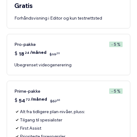
Gratis
Forhåndsvisning i Editor og kun testnettsted
Pro-pakke
- 5 %
/måned
$
18
24
20
$
19
Ubegrenset videogenerering
Prime-pakke
- 5 %
/måned
$
54
72
60
$
57
Alt fra tidligere plan-nivåer, pluss:
Tilgang til spesialister
First Assist
Prioriterte forespørsler