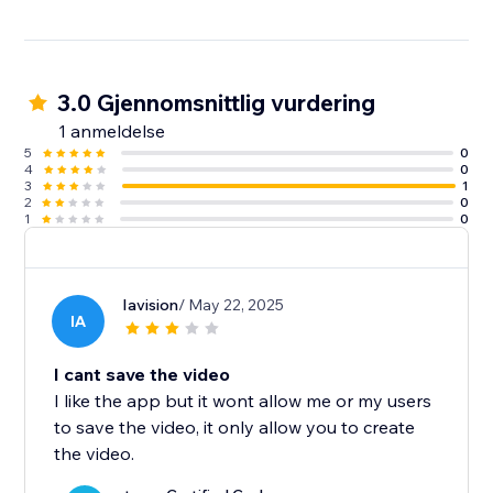
3.0 Gjennomsnittlig vurdering
1 anmeldelse
5
0
4
0
3
1
2
0
1
0
Iavision
/ May 22, 2025
IA
I cant save the video
I like the app but it wont allow me or my users
to save the video, it only allow you to create
the video.