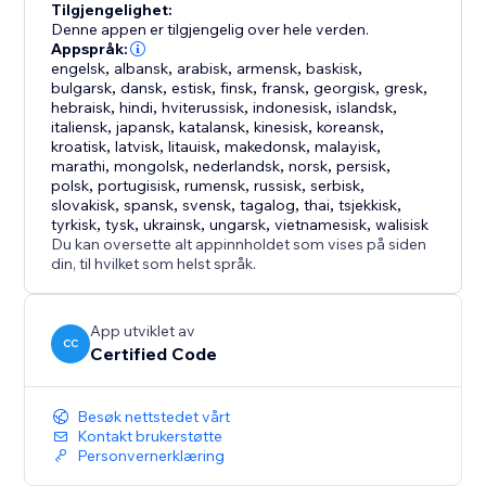
Tilgjengelighet:
Denne appen er tilgjengelig over hele verden.
Appspråk:
engelsk
,
albansk
,
arabisk
,
armensk
,
baskisk
,
bulgarsk
,
dansk
,
estisk
,
finsk
,
fransk
,
georgisk
,
gresk
,
hebraisk
,
hindi
,
hviterussisk
,
indonesisk
,
islandsk
,
italiensk
,
japansk
,
katalansk
,
kinesisk
,
koreansk
,
kroatisk
,
latvisk
,
litauisk
,
makedonsk
,
malayisk
,
marathi
,
mongolsk
,
nederlandsk
,
norsk
,
persisk
,
polsk
,
portugisisk
,
rumensk
,
russisk
,
serbisk
,
slovakisk
,
spansk
,
svensk
,
tagalog
,
thai
,
tsjekkisk
,
tyrkisk
,
tysk
,
ukrainsk
,
ungarsk
,
vietnamesisk
,
walisisk
Du kan oversette alt appinnholdet som vises på siden
din, til hvilket som helst språk.
App utviklet av
CC
Certified Code
Besøk nettstedet vårt
Kontakt brukerstøtte
Personvernerklæring