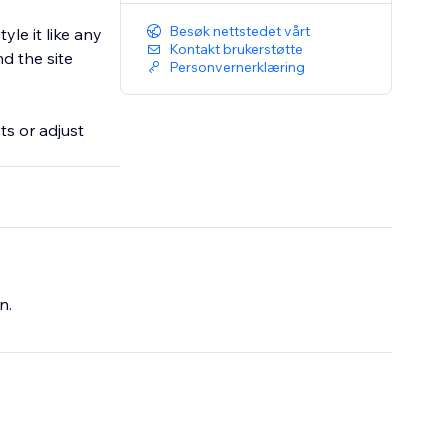
Besøk nettstedet vårt
yle it like any
Kontakt brukerstøtte
d the site
Personvernerklæring
s or adjust
n.