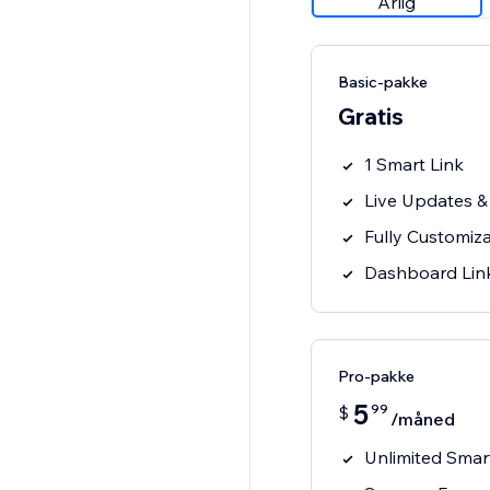
Årlig
Basic-pakke
Gratis
1 Smart Link
Live Updates &
Fully Customiz
Dashboard Li
Pro-pakke
5
99
$
/måned
Unlimited Smar