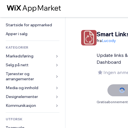
Startside for appmarked
Smart Link
Apper i salg
fra
Lucody
KATEGORIER
Update links & 
Markedsføring
Dashboard
Selg på nett
Annonser
Ingen anme
Mobil
Tjenester og 
Apper for butikker
arrangementer
Analyser
Frakt og levering
Media og innhold
Hoteller
Sosiale medier
Selg-knapper
Arrangementer
Designelementer
Galleri
SEO
Nettkurs
Gratisabonnement 
Restauranter
Musikk
Engasjement
Kart og navigasjon
Kommunikasjon 
On-demand-utskrift
Eiendom
Podkaster
Nettstedsoppføringer
Personvern og sikkerhet
Regnskap
Skjemaer
UTFORSK
Bookinger
Fotografi
E-post
Klokke
Kuponger og fordelsprogram
Blogg
Teamvalg