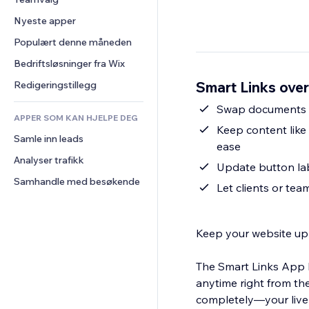
Video
Konvertering
Sidemaler
Lagerløsninger
Avstemninger
Nyeste apper
PDF
Bildeeffekter
Dropshipping
Chat
Fildeling
Populært denne måneden
Knapper og menyer
Priser og abonnement
Kommentarer
Nyheter
Bannere og merker
Folkefinansiering
Bedriftsløsninger fra Wix
Telefon
Innholdstjenester
Kalkulatorer
Mat og drikke
Samfunn
Smart Links over
Redigeringstillegg
Teksteffekter
Søk
Anmeldelser og 
Swap documents or
tilbakemeldinger
APPER SOM KAN HJELPE DEG
Vær
Keep content like 
CRM
Samle inn leads
Diagrammer og tabeller
ease
Analyser trafikk
Update button lab
Samhandle med besøkende
Let clients or t
Keep your website up
The Smart Links App l
anytime right from th
completely—your live s