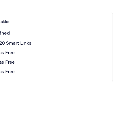
pakke
åned
20 Smart Links
as Free
as Free
as Free