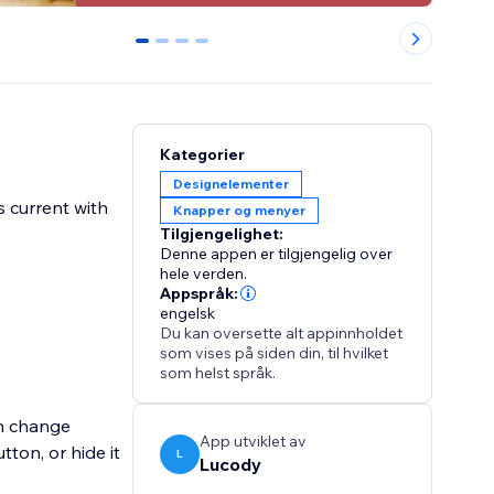
0
1
2
3
Kategorier
Designelementer
s current with
Knapper og menyer
Tilgjengelighet:
Denne appen er tilgjengelig over
hele verden.
Appspråk:
engelsk
Du kan oversette alt appinnholdet
som vises på siden din, til hvilket
som helst språk.
an change
App utviklet av
ton, or hide it
L
Lucody