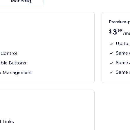
Månedlig
Premium-
3
99
$
/m
Up to 
Same 
 Control
Same 
able Buttons
Same 
nk Management
t Links