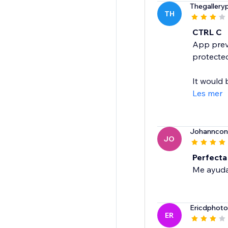
Thegallery
TH
CTRL C
App preve
protected
It would b
Les mer
Johanncon
JO
Perfecta
Me ayuda
Ericdphot
ER