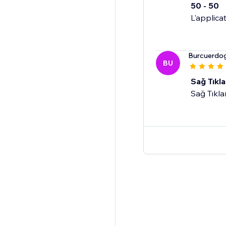
50 - 50
L'applica
Burcuerdo
BU
Sağ Tıkl
Sağ Tıkl