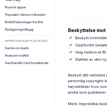
Video
Konvertering
Sidemaler
Lagerløsninger
Avstemninger
Nyeste apper
PDF
Bildeeffekter
Dropshipping
Chat
Fildeling
Populært denne måneden
Knapper og menyer
Priser og abonnement
Kommentarer
Nyheter
Bannere og merker
Folkefinansiering
Bedriftsløsninger fra Wix
Telefon
Innholdstjenester
Kalkulatorer
Mat og drikke
Samfunn
Beskyttelse mot 
Redigeringstillegg
Teksteffekter
Søk
Anmeldelser og 
Beskytt innholdet
tilbakemeldinger
APPER SOM KAN HJELPE DEG
Vær
Oppfordre besøken
CRM
Samle inn leads
Diagrammer og tabeller
Velg mellom et ©, 
Analyser trafikk
Støttes av den ny
Samhandle med besøkende
Beskytt ditt nettsted 
personlig copyright-b
høyreklikker hvor som 
andre som publiserer 
Merk: Høyreklikk-besk