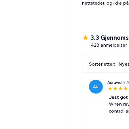
3.3 Gjennomsn
428 anmeldelser
Sorter etter:
Nye
Aurawulf
/ 
AU
Just got 
When revi
control a