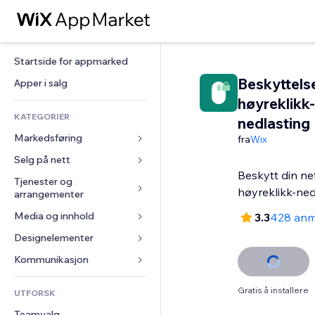
Startside for appmarked
Beskyttels
Apper i salg
høyreklikk-
KATEGORIER
nedlasting
Markedsføring
fra
Wix
Selg på nett
Annonser
Beskytt din ne
Mobil
Tjenester og 
Apper for butikker
høyreklikk-ned
arrangementer
Analyser
Frakt og levering
Media og innhold
Hoteller
3.3
428 anm
Sosiale medier
Selg-knapper
Arrangementer
Designelementer
Galleri
SEO
Nettkurs
Restauranter
Musikk
Engasjement
Kart og navigasjon
Kommunikasjon 
On-demand-utskrift
Eiendom
Podkaster
Nettstedsoppføringer
Personvern og sikkerhet
Regnskap
Skjemaer
Gratis å installere
UTFORSK
Bookinger
Fotografi
E-post
Klokke
Kuponger og fordelsprogram
Blogg
Teamvalg