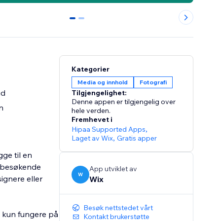
0
1
Kategorier
Media og innhold
Fotografi
id
Tilgjengelighet:
Denne appen er tilgjengelig over
n
hele verden.
Fremhevet i
Hipaa Supported Apps
,
Laget av Wix
,
Gratis apper
ge til en
r besøkende
App utviklet av
W
ignere eller
Wix
Besøk nettstedet vårt
l kun fungere på
Kontakt brukerstøtte