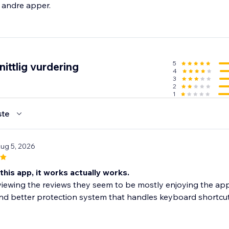
5
ittlig vurdering
4
3
2
1
ste
Aug 5, 2026
this app, it works actually works.
ewing the reviews they seem to be mostly enjoying the app 
nd better protection system that handles keyboard shortcuts