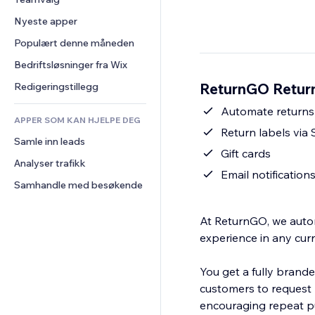
Video
Konvertering
Sidemaler
Lagerløsninger
Avstemninger
Nyeste apper
PDF
Bildeeffekter
Dropshipping
Chat
Fildeling
Populært denne måneden
Knapper og menyer
Priser og abonnement
Kommentarer
Nyheter
Bannere og merker
Folkefinansiering
Bedriftsløsninger fra Wix
Telefon
Innholdstjenester
Kalkulatorer
Mat og drikke
Samfunn
ReturnGO Return
Redigeringstillegg
Teksteffekter
Søk
Anmeldelser og 
Automate returns 
tilbakemeldinger
APPER SOM KAN HJELPE DEG
Vær
Return labels via
CRM
Samle inn leads
Diagrammer og tabeller
Gift cards
Analyser trafikk
Email notification
Samhandle med besøkende
At ReturnGO, we auto
experience in any cur
You get a fully branded
customers to request 
encouraging repeat p