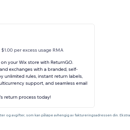
 $1.00 per excess usage RMA
 on your Wix store with ReturnGO.
and exchanges with a branded, self-
y unlimited rules, instant return labels,
ulticurrency support, and seamless email
’s return process today!
atter og avgifter, som kan påløpe avhengig av faktureringsadressen din. Ekstr