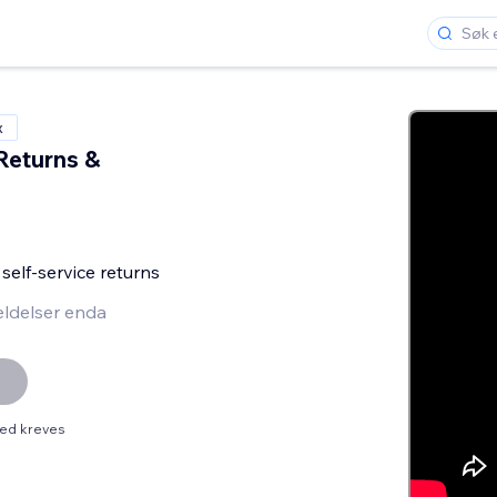
x
Returns &
self-service returns
ldelser enda
ed kreves