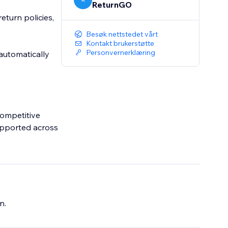
ReturnGO
eturn policies,
Besøk nettstedet vårt
Kontakt brukerstøtte
Personvernerklæring
 automatically
competitive
supported across
n.