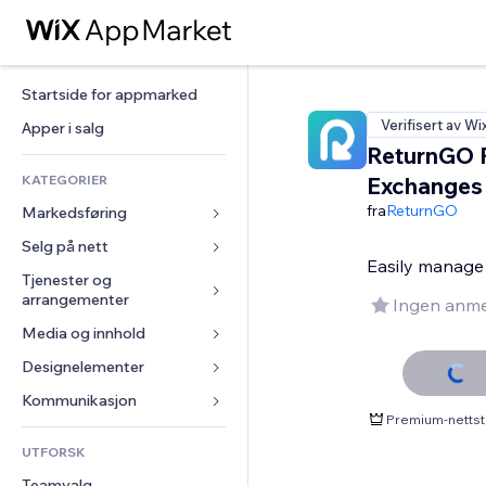
Startside for appmarked
Verifisert av Wi
Apper i salg
ReturnGO 
KATEGORIER
Exchanges
fra
ReturnGO
Markedsføring
Selg på nett
Annonser
Easily manage 
Mobil
Tjenester og 
Apper for butikker
arrangementer
Ingen anme
Analyser
Frakt og levering
Media og innhold
Hoteller
Sosiale medier
Selg-knapper
Arrangementer
Designelementer
Galleri
SEO
Nettkurs
Restauranter
Musikk
Engasjement
Kart og navigasjon
Kommunikasjon 
On-demand-utskrift
Premium-nettst
Eiendom
Podkaster
Nettstedsoppføringer
Personvern og sikkerhet
Regnskap
Skjemaer
UTFORSK
Bookinger
Fotografi
E-post
Klokke
Kuponger og fordelsprogram
Blogg
Teamvalg