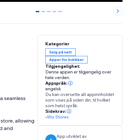
0
1
2
3
4
Kategorier
Selg på nett
Apper for butikker
Tilgjengelighet:
Denne appen er tilgjengelig over
hele verden.
Appspråk:
engelsk
Du kan oversette alt appinnholdet
 a seamless
som vises på siden din, til hvilket
som helst språk.
Sidekrav:
-
Wix Stores
 store, allowing
nd and
App utviklet av
R