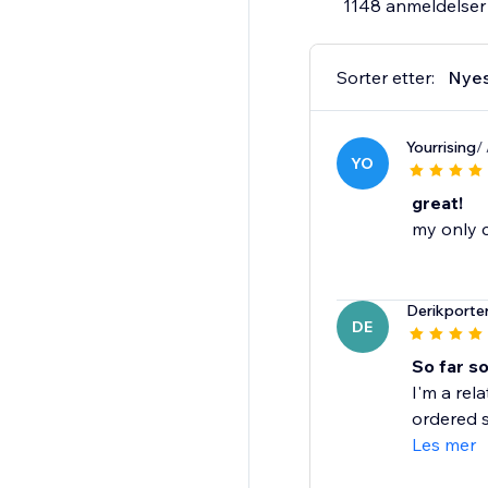
1148 anmeldelser
Sorter etter:
Nye
Yourrising
/
YO
great!
my only c
Derikporte
DE
So far s
I'm a rel
ordered s
Les mer