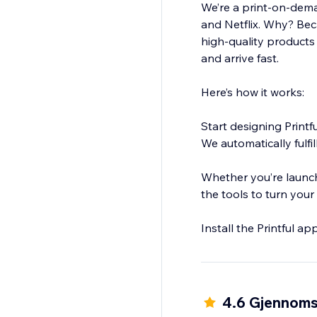
We’re a print-on-dema
and Netflix. Why? Beca
high-quality products 
and arrive fast.
Here’s how it works:
Start designing Print
We automatically fulfi
Whether you’re launchi
the tools to turn your 
4.6 Gjennomsn