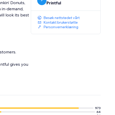
P
nkin’ Donuts,
Printful
th in-demand,
ll look its best
Besøk nettstedet vårt
Kontakt brukerstøtte
Personvernerklæring
ustomers.
intful gives you
973
64