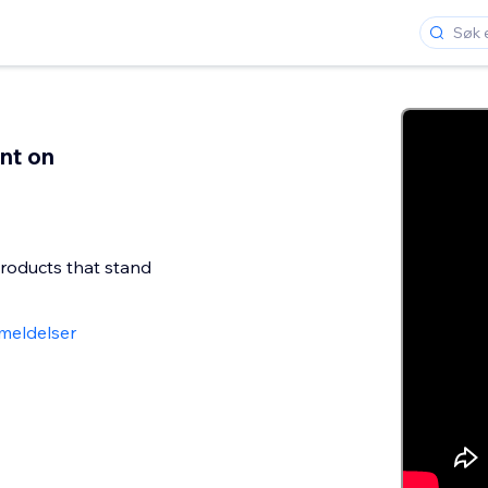
int on
products that stand
meldelser