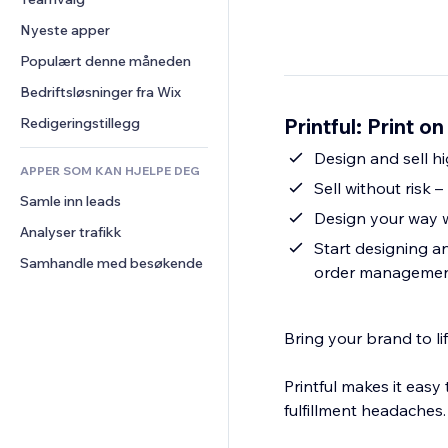
Video
Konvertering
Sidemaler
Lagerløsninger
Avstemninger
Nyeste apper
PDF
Bildeeffekter
Dropshipping
Chat
Fildeling
Populært denne måneden
Knapper og menyer
Priser og abonnement
Kommentarer
Nyheter
Bannere og merker
Folkefinansiering
Bedriftsløsninger fra Wix
Telefon
Innholdstjenester
Kalkulatorer
Mat og drikke
Samfunn
Printful: Print 
Redigeringstillegg
Teksteffekter
Søk
Anmeldelser og 
Design and sell h
tilbakemeldinger
APPER SOM KAN HJELPE DEG
Vær
Sell without risk 
CRM
Samle inn leads
Diagrammer og tabeller
Design your way w
Analyser trafikk
Start designing a
Samhandle med besøkende
order manageme
Bring your brand to lif
Printful makes it easy
fulfillment headaches