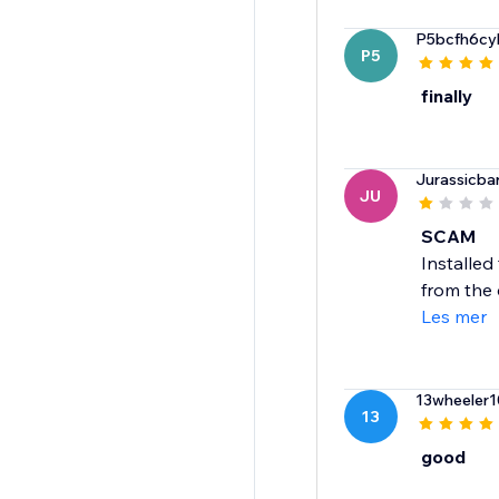
P5bcfh6cy
P5
finally
Jurassicba
JU
SCAM
Installed
from the 
Les mer
13wheeler1
13
good