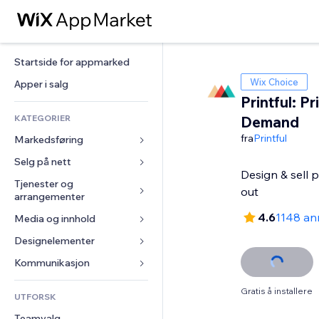
Startside for appmarked
Wix Choice
Apper i salg
Printful: Pr
KATEGORIER
Demand
fra
Printful
Markedsføring
Selg på nett
Annonser
Design & sell 
Mobil
Tjenester og 
Apper for butikker
out
arrangementer
Analyser
Frakt og levering
4.6
1148 an
Media og innhold
Hoteller
Sosiale medier
Selg-knapper
Arrangementer
Designelementer
Galleri
SEO
Nettkurs
Restauranter
Musikk
Engasjement
Kart og navigasjon
Kommunikasjon 
On-demand-utskrift
Eiendom
Podkaster
Nettstedsoppføringer
Personvern og sikkerhet
Regnskap
Skjemaer
Gratis å installere
UTFORSK
Bookinger
Fotografi
E-post
Klokke
Kuponger og fordelsprogram
Blogg
Teamvalg