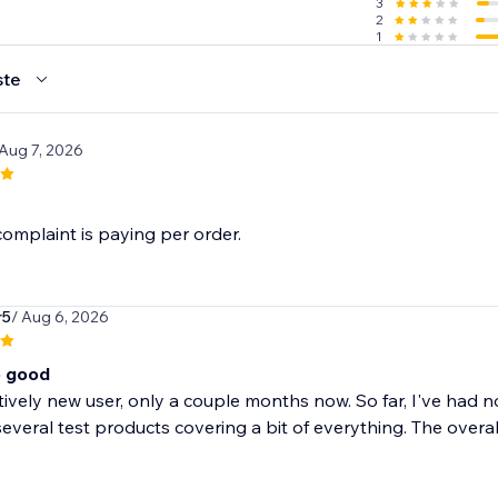
3
2
1
ste
 Aug 7, 2026
omplaint is paying per order.
r5
/ Aug 6, 2026
o good
atively new user, only a couple months now. So far, I've had n
everal test products covering a bit of everything. The overall.