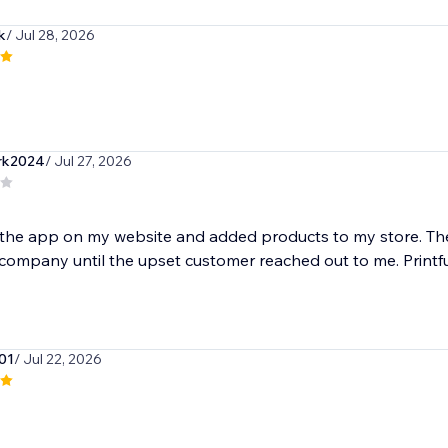
k
/ Jul 28, 2026
rk2024
/ Jul 27, 2026
 the app on my website and added products to my store. The 
company until the upset customer reached out to me. Printful
01
/ Jul 22, 2026