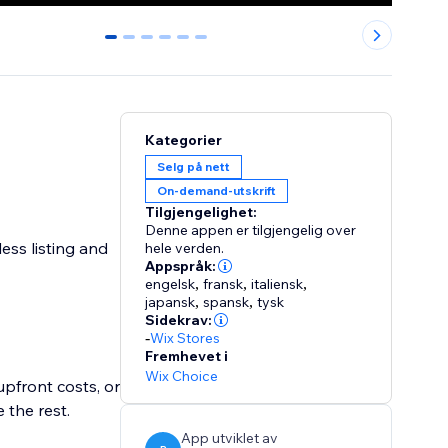
0
1
2
3
4
5
Kategorier
Selg på nett
On-demand-utskrift
Tilgjengelighet:
Denne appen er tilgjengelig over
ess listing and
hele verden.
Appspråk:
engelsk
,
fransk
,
italiensk
,
japansk
,
spansk
,
tysk
Sidekrav:
-
Wix Stores
Fremhevet i
Wix Choice
upfront costs, or
 the rest.
App utviklet av