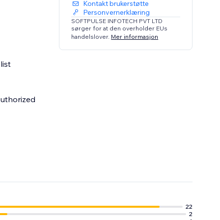
Kontakt brukerstøtte
Personvernerklæring
SOFTPULSE INFOTECH PVT LTD
sørger for at den overholder EUs
handelslover.
Mer informasjon
ist
uthorized
22
2