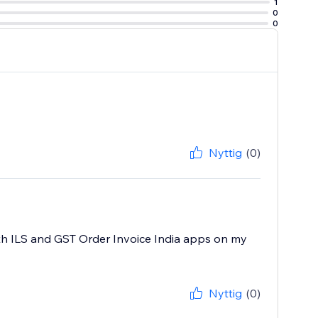
1
0
0
Nyttig
(0)
oth ILS and GST Order Invoice India apps on my
Nyttig
(0)