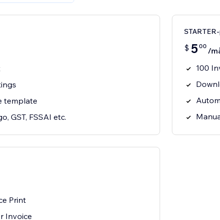
STARTER-
5
00
$
/m
100 In
t
Downl
ings
Automa
e template
Manual
go, GST, FSSAI etc.
ce Print
 Invoice