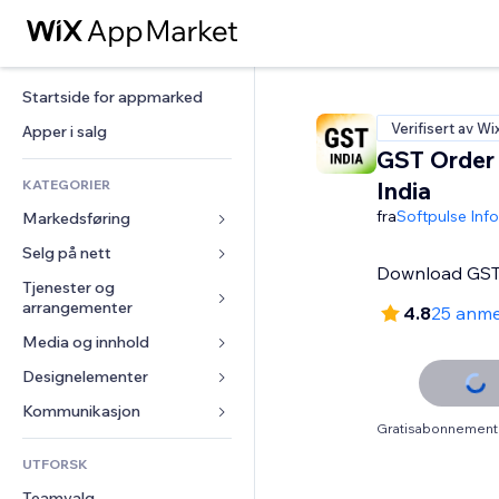
Startside for appmarked
Verifisert av Wi
Apper i salg
GST Order 
KATEGORIER
India
fra
Softpulse Inf
Markedsføring
Selg på nett
Annonser
Download GST 
Mobil
Tjenester og 
Apper for butikker
arrangementer
4.8
25 anme
Analyser
Frakt og levering
Media og innhold
Hoteller
Sosiale medier
Selg-knapper
Arrangementer
Designelementer
Galleri
SEO
Nettkurs
Restauranter
Musikk
Engasjement
Kart og navigasjon
Kommunikasjon 
On-demand-utskrift
Gratisabonnement 
Eiendom
Podkaster
Nettstedsoppføringer
Personvern og sikkerhet
Regnskap
Skjemaer
UTFORSK
Bookinger
Fotografi
E-post
Klokke
Kuponger og fordelsprogram
Blogg
Teamvalg