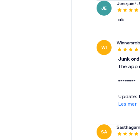
Jenixjain
/ 
JE
ok
Winnersro
WI
Junk ord
The app i
********
Update: T
Les mer
Sasthagar
SA