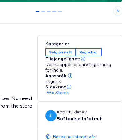
0
1
2
3
4
Kategorier
Selg på nett
Regnskap
Tilgjengelighet:
Denne appen er bare tilgjengelig
for India.
Appspråk:
engelsk
Sidekrav:
-
Wix Stores
oices. No need
from the store
App utviklet av
SI
Softpulse Infotech
Besøk nettstedet vårt