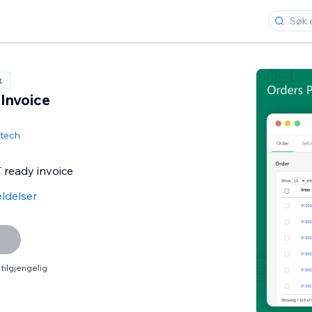
x
Invoice
otech
ready invoice
ldelser
tilgjengelig