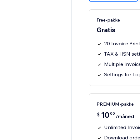
Free-pakke
Gratis
20 Invoice Prin
TAX & HSN sett
Multiple Invoic
Settings for Lo
PREMIUM-pakke
10
00
$
/måned
Unlimited Invoi
Download order