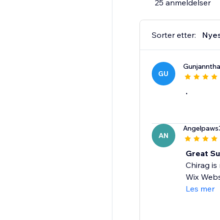
25 anmeldelser
Sorter etter:
Nye
Gunjanntha
GU
.
Angelpaws
AN
Great Su
Chirag is
Wix Websi
Les mer