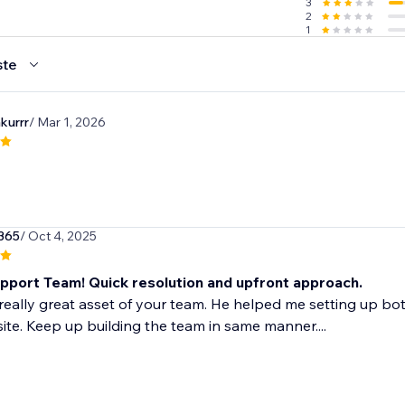
3
2
1
ste
kurrr
/ Mar 1, 2026
365
/ Oct 4, 2025
pport Team! Quick resolution and upfront approach.
 really great asset of your team. He helped me setting up b
te. Keep up building the team in same manner....