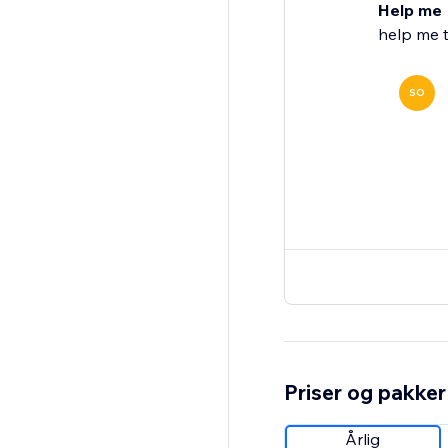
Help me
help me t
SO
Priser og pakker
Årlig