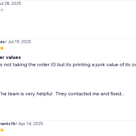
Jul 28, 2025
bes
/ Jul 19, 2025
er values
s not taking the order ID but its printing a junk value of its 
he team is very helpful . They contacted me and fixed...
ments16
/ Apr 14, 2025