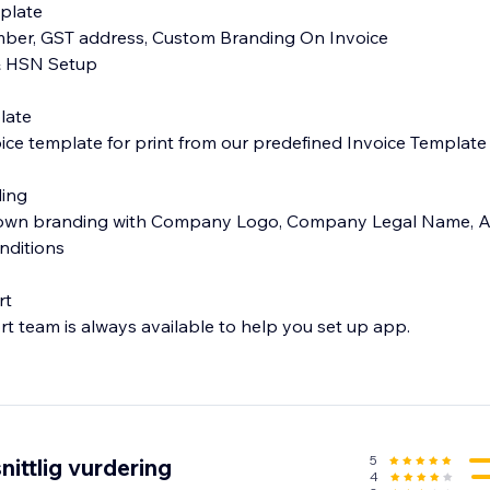
mplate
umber, GST address, Custom Branding On Invoice
& HSN Setup
late
ce template for print from our predefined Invoice Template l
ding
r own branding with Company Logo, Company Legal Name, A
nditions
rt
t team is always available to help you set up app.
5
ittlig vurdering
4