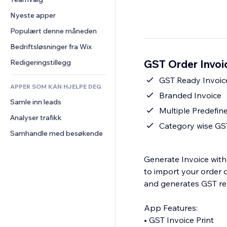
Video
Konvertering
Sidemaler
Lagerløsninger
Avstemninger
Nyeste apper
PDF
Bildeeffekter
Dropshipping
Chat
Fildeling
Populært denne måneden
Knapper og menyer
Priser og abonnement
Kommentarer
Nyheter
Bannere og merker
Folkefinansiering
Bedriftsløsninger fra Wix
Telefon
Innholdstjenester
Kalkulatorer
Mat og drikke
Samfunn
GST Order Invoic
Redigeringstillegg
Teksteffekter
Søk
Anmeldelser og 
GST Ready Invoic
tilbakemeldinger
APPER SOM KAN HJELPE DEG
Vær
Branded Invoice
CRM
Samle inn leads
Diagrammer og tabeller
Multiple Predefin
Analyser trafikk
Category wise GS
Samhandle med besøkende
Generate Invoice with
to import your order d
and generates GST rea
App Features:
• GST Invoice Print