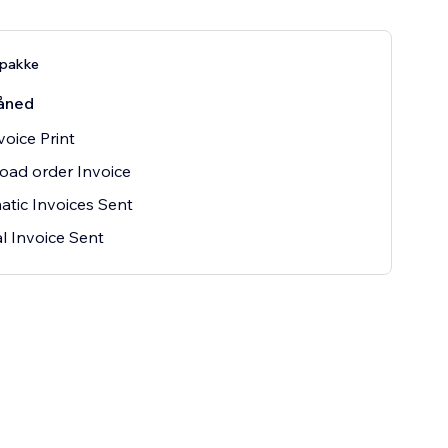
pakke
åned
voice Print
oad order Invoice
tic Invoices Sent
 Invoice Sent