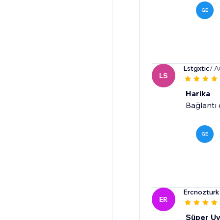
GE
Lstgxtic
/ A
LS
Harika
Bağlantı ç
GE
Ercnoztur
ER
Süper U