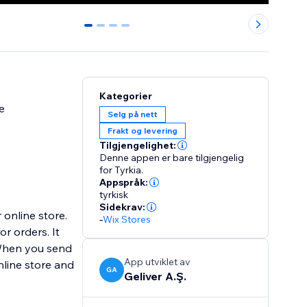
0
1
2
3
Kategorier
e
Selg på nett
Frakt og levering
Tilgjengelighet:
Denne appen er bare tilgjengelig
for Tyrkia.
Appspråk:
tyrkisk
Sidekrav:
 online store.
-
Wix Stores
r orders. It
 When you send
App utviklet av
nline store and
GA
Geliver A.Ş.