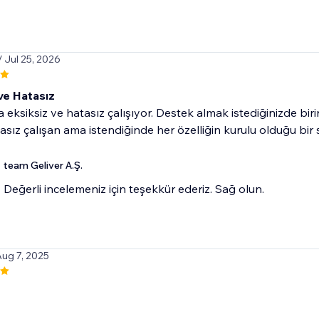
/ Jul 25, 2026
ve Hatasız
eksiksiz ve hatasız çalışıyor. Destek almak istediğinizde bir
asız çalışan ama istendiğinde her özelliğin kurulu olduğu bir s
team Geliver A.Ş.
Değerli incelemeniz için teşekkür ederiz. Sağ olun.
Aug 7, 2025