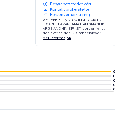
Besøk nettstedet vårt
Kontakt brukerstøtte
Personvernerklæring
GELİVER BİLİŞİM YAZILIM LOJİSTİK
TİCARET PAZARLAMA DANIŞMANLIK
ARGE ANONİM ŞİRKETİ sørger for at
den overholder EUs handelslover.
Mer informasjon
6
0
0
0
0