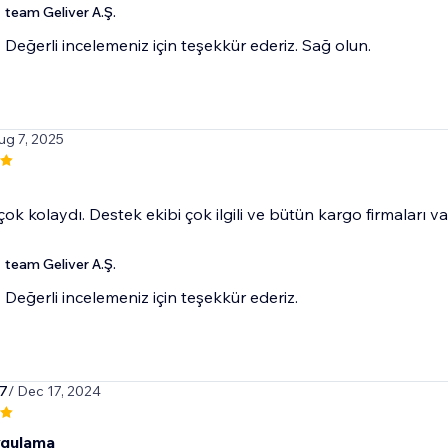
team Geliver A.Ş.
Değerli incelemeniz için teşekkür ederiz. Sağ olun.
ug 7, 2025
ok kolaydı. Destek ekibi çok ilgili ve bütün kargo firmaları va
team Geliver A.Ş.
Değerli incelemeniz için teşekkür ederiz.
k7
/ Dec 17, 2024
ygulama