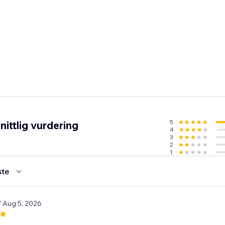
5
ittlig vurdering
4
3
2
1
ste
/ Aug 5, 2026