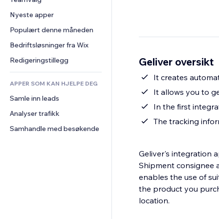
Video
Konvertering
Sidemaler
Lagerløsninger
Avstemninger
Nyeste apper
PDF
Bildeeffekter
Dropshipping
Chat
Fildeling
Populært denne måneden
Knapper og menyer
Priser og abonnement
Kommentarer
Nyheter
Bannere og merker
Folkefinansiering
Bedriftsløsninger fra Wix
Telefon
Innholdstjenester
Kalkulatorer
Mat og drikke
Samfunn
Geliver oversikt
Redigeringstillegg
Teksteffekter
Søk
Anmeldelser og 
It creates automa
tilbakemeldinger
APPER SOM KAN HJELPE DEG
Vær
It allows you to 
CRM
Samle inn leads
Diagrammer og tabeller
In the first integr
Analyser trafikk
The tracking infor
Samhandle med besøkende
Geliver's integration
Shipment consignee a
enables the use of su
the product you purcha
location.