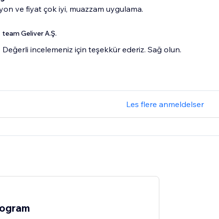
on ve fiyat çok iyi, muazzam uygulama.
team Geliver A.Ş.
Değerli incelemeniz için teşekkür ederiz. Sağ olun.
Les flere anmeldelser
logram