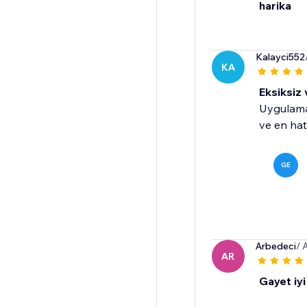
harika
Kalayci552
KA
Eksiksiz 
Uygulama 
ve en hat
GE
Arbedeci
/ 
AR
Gayet iyi