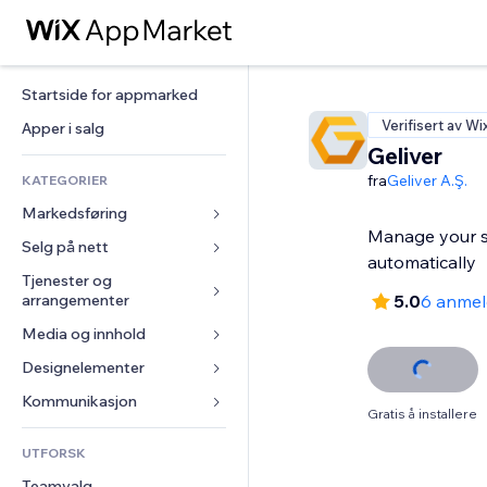
Startside for appmarked
Verifisert av Wi
Apper i salg
Geliver
fra
Geliver A.Ş.
KATEGORIER
Markedsføring
Manage your s
Selg på nett
Annonser
automatically
Mobil
Tjenester og 
Apper for butikker
arrangementer
5.0
6 anmel
Analyser
Frakt og levering
Media og innhold
Hoteller
Sosiale medier
Selg-knapper
Arrangementer
Designelementer
Galleri
SEO
Nettkurs
Restauranter
Musikk
Engasjement
Kart og navigasjon
Kommunikasjon 
On-demand-utskrift
Gratis å installere
Eiendom
Podkaster
Nettstedsoppføringer
Personvern og sikkerhet
Regnskap
Skjemaer
UTFORSK
Bookinger
Fotografi
E-post
Klokke
Kuponger og fordelsprogram
Blogg
Teamvalg