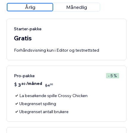
Årlig
Månedlig
Starter-pakke
Gratis
Forhåndsvisning kun i Editor og testnettsted
Pro-pakke
- 5 %
/måned
$
3
80
00
$
4
La besøkende spille Crossy Chicken
Ubegrenset spilling
Ubegrenset antall brukere