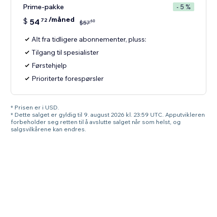
Prime-pakke
- 5 %
/måned
$
54
72
60
$
57
Alt fra tidligere abonnementer, pluss:
Tilgang til spesialister
Førstehjelp
Prioriterte forespørsler
* Prisen er i USD.
* Dette salget er gyldig til 9. august 2026 kl. 23:59 UTC. Apputvikleren
forbeholder seg retten til å avslutte salget når som helst, og
salgsvilkårene kan endres.