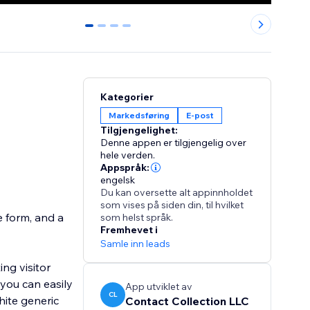
0
1
2
3
Kategorier
Markedsføring
E-post
Tilgjengelighet:
Denne appen er tilgjengelig over
hele verden.
Appspråk:
engelsk
Du kan oversette alt appinnholdet
som vises på siden din, til hvilket
e form, and a
som helst språk.
Fremhevet i
Samle inn leads
ng visitor
 you can easily
App utviklet av
CL
hite generic
Contact Collection LLC