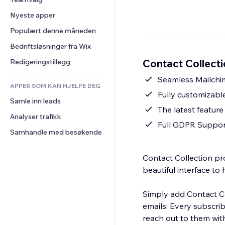
Video
Konvertering
Sidemaler
Lagerløsninger
Avstemninger
Nyeste apper
PDF
Bildeeffekter
Dropshipping
Chat
Fildeling
Populært denne måneden
Knapper og menyer
Priser og abonnement
Kommentarer
Nyheter
Bannere og merker
Folkefinansiering
Bedriftsløsninger fra Wix
Telefon
Innholdstjenester
Kalkulatorer
Mat og drikke
Samfunn
Contact Collecti
Redigeringstillegg
Teksteffekter
Søk
Anmeldelser og 
Seamless Mailchi
tilbakemeldinger
APPER SOM KAN HJELPE DEG
Vær
Fully customizabl
CRM
Samle inn leads
Diagrammer og tabeller
The latest feature
Analyser trafikk
Full GDPR Suppor
Samhandle med besøkende
Contact Collection pr
beautiful interface to 
Simply add Contact Col
emails. Every subscri
reach out to them with