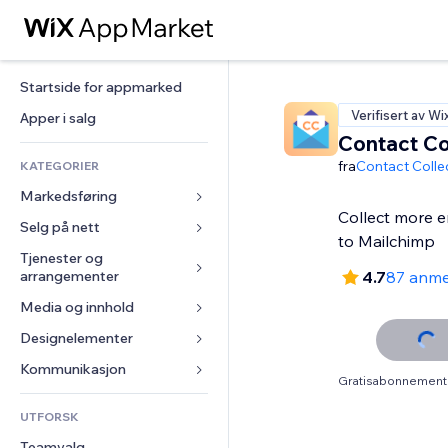
Startside for appmarked
Verifisert av Wi
Apper i salg
Contact Co
fra
Contact Colle
KATEGORIER
Markedsføring
Collect more em
Selg på nett
Annonser
to Mailchimp
Mobil
Tjenester og 
Apper for butikker
arrangementer
4.7
87 anme
Analyser
Frakt og levering
Media og innhold
Hoteller
Sosiale medier
Selg-knapper
Arrangementer
Designelementer
Galleri
SEO
Nettkurs
Restauranter
Musikk
Engasjement
Kart og navigasjon
Kommunikasjon 
On-demand-utskrift
Gratisabonnement 
Eiendom
Podkaster
Nettstedsoppføringer
Personvern og sikkerhet
Regnskap
Skjemaer
UTFORSK
Bookinger
Fotografi
E-post
Klokke
Kuponger og fordelsprogram
Blogg
Teamvalg