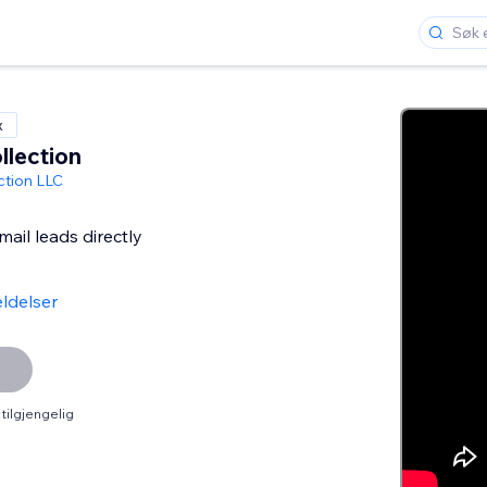
x
llection
ction LLC
ail leads directly
ldelser
tilgjengelig