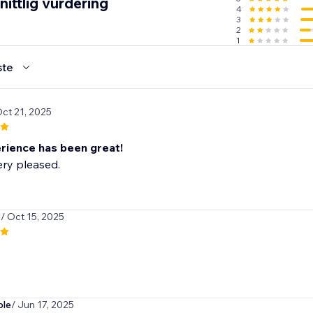
ittlig vurdering
4
3
2
1
ste
Oct 21, 2025
rience has been great!
ry pleased.
3
/ Oct 15, 2025
ble
/ Jun 17, 2025