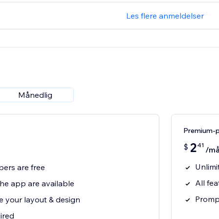
Les flere anmeldelser
Månedlig
Premium-
2
41
$
/m
Unlimi
bers are free
All fe
 the app are available
Prompt
e your layout & design
ired