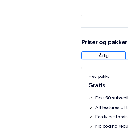
Priser og pakker
Årlig
Free-pakke
Gratis
First 50 subscri
All features of
Easily customiz
No coding requ