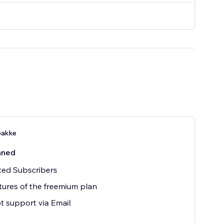
pakke
åned
ted Subscribers
atures of the freemium plan
 support via Email