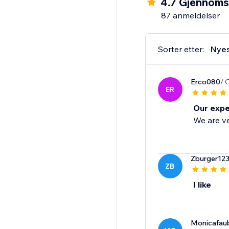
4.7 Gjennomsn
87 anmeldelser
Sorter etter:
Nye
Erco080
/ 
ER
Our expe
We are ve
Zburger12
ZB
I like
Monicafau