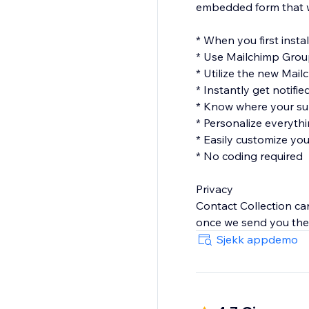
embedded form that won
* When you first instal
* Use Mailchimp Gro
* Utilize the new Mail
* Instantly get notifi
* Know where your sub
* Personalize everythi
* Easily customize yo
* No coding required
Privacy
Contact Collection car
once we send you the 
Sjekk appdemo