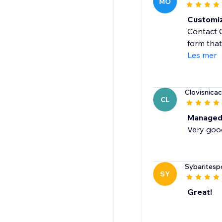
MO
Customiz
Contact C
form that
Les mer
Clovisnicac
CL
Managed
Very goo
Sybaritesp
SY
Great!