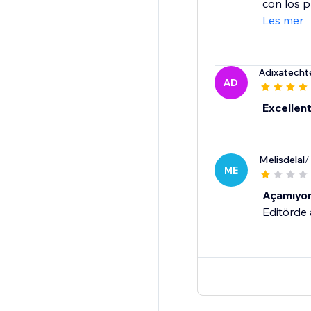
con los p
Les mer
Adixatech
AD
Excellen
Melisdelal
/
ME
Açamıyo
Editörde