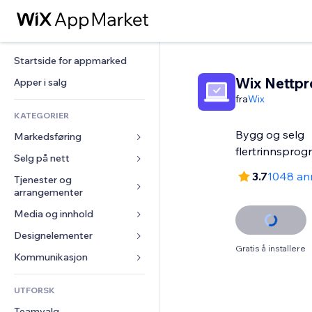
Startside for appmarked
Wix Nettp
Apper i salg
fra
Wix
KATEGORIER
Bygg og selg
Markedsføring
flertrinnspro
Selg på nett
Annonser
3.7
1048 an
Mobil
Tjenester og 
Apper for butikker
arrangementer
Analyser
Frakt og levering
Media og innhold
Hoteller
Sosiale medier
Selg-knapper
Arrangementer
Designelementer
Galleri
SEO
Nettkurs
Gratis å installere
Restauranter
Musikk
Engasjement
Kart og navigasjon
Kommunikasjon 
On-demand-utskrift
Eiendom
Podkaster
Nettstedsoppføringer
Personvern og sikkerhet
Regnskap
Skjemaer
UTFORSK
Bookinger
Fotografi
E-post
Klokke
Kuponger og fordelsprogram
Blogg
Teamvalg