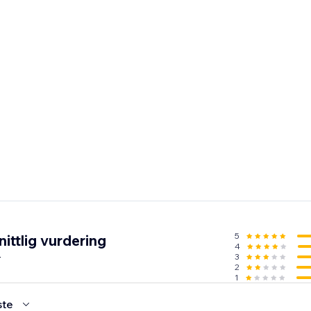
5
ittlig vurdering
4
r
3
2
1
ste