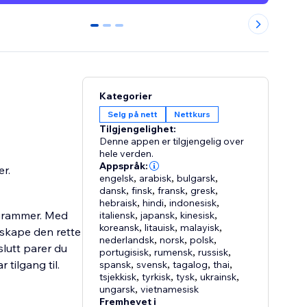
0
1
2
Kategorier
Selg på nett
Nettkurs
Tilgjengelighet:
Denne appen er tilgjengelig over
hele verden.
Appspråk:
r.
engelsk
,
arabisk
,
bulgarsk
,
dansk
,
finsk
,
fransk
,
gresk
,
hebraisk
,
hindi
,
indonesisk
,
ogrammer. Med
italiensk
,
japansk
,
kinesisk
,
koreansk
,
litauisk
,
malayisk
,
 skape den rette
nederlandsk
,
norsk
,
polsk
,
slutt parer du
portugisisk
,
rumensk
,
russisk
,
tilgang til.
spansk
,
svensk
,
tagalog
,
thai
,
tsjekkisk
,
tyrkisk
,
tysk
,
ukrainsk
,
ungarsk
,
vietnamesisk
Fremhevet i