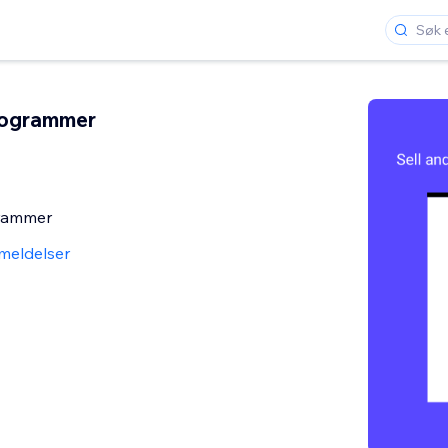
rogrammer
grammer
meldelser