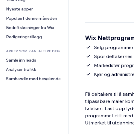
Video
Konvertering
Sidemaler
Lagerløsninger
Avstemninger
Nyeste apper
PDF
Bildeeffekter
Dropshipping
Chat
Fildeling
Populært denne måneden
Knapper og menyer
Priser og abonnement
Kommentarer
Nyheter
Bannere og merker
Folkefinansiering
Bedriftsløsninger fra Wix
Telefon
Innholdstjenester
Kalkulatorer
Mat og drikke
Samfunn
Wix Nettprogram
Redigeringstillegg
Teksteffekter
Søk
Anmeldelser og 
Selg programmene 
tilbakemeldinger
APPER SOM KAN HJELPE DEG
Vær
Spor deltakernes 
CRM
Samle inn leads
Diagrammer og tabeller
Markedsfør progra
Analyser trafikk
Kjør og administr
Samhandle med besøkende
Få deltakere til å sa
tilpassbare maler kom
følelsen. Last opp lyd
programmet ditt med W
Utmerket til utdanning