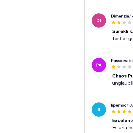
Dimenzia
/
DI
Sürekli k
Testler g
Passionatu
PA
Chaos Pur
unglaubli
Iipemsc
/ J
II
Excelent
Es una h