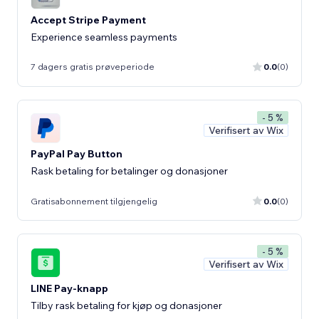
Accept Stripe Payment
Experience seamless payments
7 dagers gratis prøveperiode
0.0
(0)
- 5 %
Verifisert av Wix
PayPal Pay Button
Rask betaling for betalinger og donasjoner
Gratisabonnement tilgjengelig
0.0
(0)
- 5 %
Verifisert av Wix
LINE Pay-knapp
Tilby rask betaling for kjøp og donasjoner