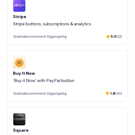
Stripe
Stripe buttons, subscriptions & analytics
Gratisabonnement tilgjengelig
5.0
(22)
Buy It Now
‘Buy it Now’ with PayPal button
Gratisabonnement tilgjengelig
1.8
(30)
Square