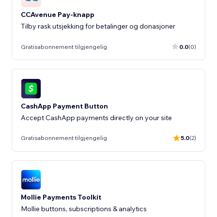
CCAvenue Pay-knapp
Tilby rask utsjekking for betalinger og donasjoner
Gratisabonnement tilgjengelig
0.0
(0)
CashApp Payment Button
Accept CashApp payments directly on your site
Gratisabonnement tilgjengelig
5.0
(2)
Mollie Payments Toolkit
Mollie buttons, subscriptions & analytics