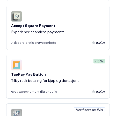
Accept Square Payment
Experience seamless payments
7 dagers gratis prøveperiode
0.0
(0)
- 5 %
TapPay Pay Button
Tilby rask betaling for kjøp og donasjoner
Gratisabonnement tilgjengelig
0.0
(0)
Verifisert av Wix