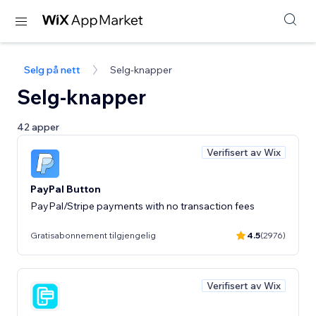
Selg på nett
Selg-knapper
Selg-knapper
42 apper
Verifisert av Wix
PayPal Button
PayPal/Stripe payments with no transaction fees
Gratisabonnement tilgjengelig
4.5
(2976)
Verifisert av Wix