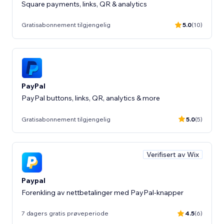
Square payments, links, QR & analytics
Gratisabonnement tilgjengelig
5.0
(10)
PayPal
PayPal buttons, links, QR, analytics & more
Gratisabonnement tilgjengelig
5.0
(5)
Verifisert av Wix
Paypal
Forenkling av nettbetalinger med PayPal-knapper
7 dagers gratis prøveperiode
4.5
(6)